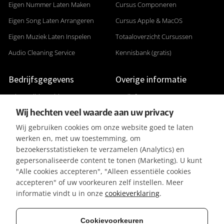
Eigen Nummer Laten Maken
Cursus Componeren
Eigen Song Laten Arrangeren
Cursus Apple & MacOS
Eigen Muziek Laten Inspelen
Totaaloverzicht Cursussen
Audio Cleaning Service
Kennisbank (gratis)
Bedrijfsgegevens
Overige informatie
Adres: Gildenveld 89
Studiofoto's
Wij hechten veel waarde aan uw privacy
3892 DE Zeewolde
Apparatuurlijst
Wij gebruiken cookies om onze website goed te laten
+31 (0) 36 5226807
Aanleverspecificaties
werken en, met uw toestemming, om
KVK 32096182
Reviews & Recensies
bezoekersstatistieken te verzamelen (Analytics) en
gepersonaliseerde content te tonen (Marketing). U kunt
BTW-ID NL001391737B50
Privacyverklaring
"Alle cookies accepteren", "Alleen essentiële cookies
IBAN NL42KNAB0257116370
Algemene Voorwaarden
accepteren" of uw voorkeuren zelf instellen. Meer
BIC KNABNL2H
Referenties / Klanten
informatie vindt u in onze
cookieverklaring
.
Gratis parkeergelegenheid
Vacatures
Cookievoorkeuren