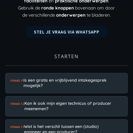
faciliteiten
en
praktische onderwerpen
.
Gebruik de
ronde knoppen
bovenaan om door
de verschillende
onderwerpen
te bladeren.
STEL JE VRAAG VIA WHATSAPP
STARTEN
Is een gratis en vrijblijvend intakegesprek
VRAAG 1.1
mogelijk?
Kan ik ook mijn eigen technicus of producer
VRAAG 1.2
meenemen?
Wat is het verschil tussen een (studio)
VRAAG 1.3
engineer en een producer?