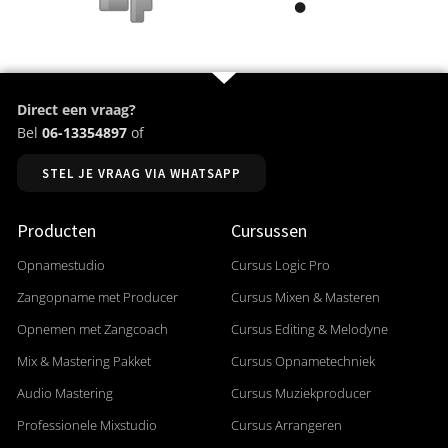
Direct een vraag?
Bel
06-13354897
of
STEL JE VRAAG VIA WHATSAPP
Producten
Cursussen
Opnamestudio
Cursus Logic Pro
Zangopname met Producer
Cursus Mixen & Masteren
Opnemen met Zangcoach
Cursus Editing & Melodyne
Mix & Mastering Pakket
Cursus Opnametechniek
Audio Mastering
Cursus Muziekproducer
Professionele Mixstudio
Cursus Arrangeren