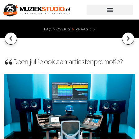
FAQ > OVERIG
>
VRAAG 3.5
Doen jullie ook aan artiestenpromotie?