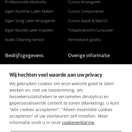
Professionele Mixstudio
Cursus Arrangeren
Eigen Nummer Laten Maken
Cursus Componeren
Eigen Song Laten Arrangeren
Cursus Apple & MacOS
Eigen Muziek Laten Inspelen
Totaaloverzicht Cursussen
Audio Cleaning Service
Kennisbank (gratis)
Bedrijfsgegevens
Overige informatie
Adres: Gildenveld 89
Studiofoto's
Wij hechten veel waarde aan uw privacy
3892 DE Zeewolde
Apparatuurlijst
Wij gebruiken cookies om onze website goed te laten
+31 (0) 36 5226807
Aanleverspecificaties
werken en, met uw toestemming, om
KVK 32096182
Reviews & Recensies
bezoekersstatistieken te verzamelen (Analytics) en
gepersonaliseerde content te tonen (Marketing). U kunt
BTW-ID NL001391737B50
Privacyverklaring
"Alle cookies accepteren", "Alleen essentiële cookies
IBAN NL42KNAB0257116370
Algemene Voorwaarden
accepteren" of uw voorkeuren zelf instellen. Meer
BIC KNABNL2H
Referenties / Klanten
informatie vindt u in onze
cookieverklaring
.
Gratis parkeergelegenheid
Vacatures