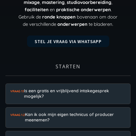
mixage
,
mastering
,
studiovoorbereiding
,
faciliteiten
en
praktische onderwerpen
.
Gebruik de
ronde knoppen
bovenaan om door
de verschillende
onderwerpen
te bladeren.
STEL JE VRAAG VIA WHATSAPP
STARTEN
Is een gratis en vrijblijvend intakegesprek
VRAAG 1.1
mogelijk?
Kan ik ook mijn eigen technicus of producer
VRAAG 1.2
meenemen?