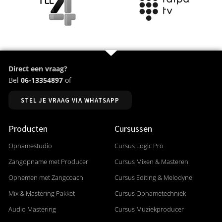
Direct een vraag?
Bel
06-13354897
of
STEL JE VRAAG VIA WHATSAPP
Producten
Cursussen
Opnamestudio
Cursus Logic Pro
Zangopname met Producer
Cursus Mixen & Masteren
Opnemen met Zangcoach
Cursus Editing & Melodyne
Mix & Mastering Pakket
Cursus Opnametechniek
Audio Mastering
Cursus Muziekproducer