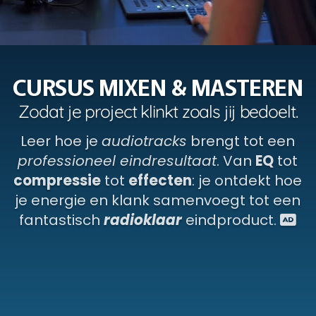
C
U
R
S
U
S
M
I
X
E
N
&
M
A
S
T
E
R
E
N
Z
o
d
a
t
j
e
p
r
o
j
e
c
t
k
l
i
n
k
t
z
o
a
l
s
j
i
j
b
e
d
o
e
l
t
.
Leer hoe je
audiotracks
brengt tot een
professioneel eindresultaat
. Van
EQ
tot
compressie
tot
effecten
: je ontdekt hoe
je energie en klank samenvoegt tot een
fantastisch
radioklaar
eindproduct.