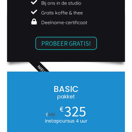
Bij ons in de studio
Gratis koffie & thee
Deelname-certificaat
PROBEER GRATIS!
NIEUW
BASIC
pakket
325
€
€
340
Instapcursus 4 uur