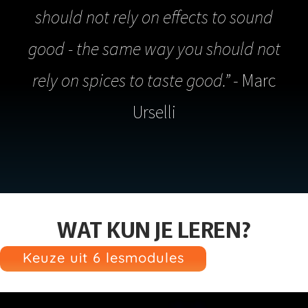
should not rely on effects to sound
good - the same way you should not
rely on spices to taste good.”
- Marc
Urselli
WAT KUN JE LEREN?
Keuze uit 6 lesmodules