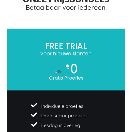
Betaalbaar voor iedereen.
FREE TRIAL
voor nieuwe klanten
0
€
€
85
Gratis Proefles
Individuele proefles
Door senior producer
Lesdag in overleg