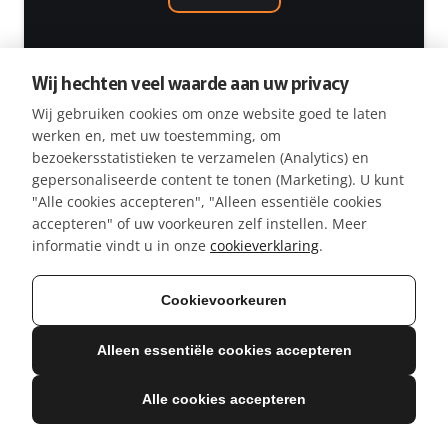
POPULAIR
Wij hechten veel waarde aan uw privacy
Wij gebruiken cookies om onze website goed te laten
werken en, met uw toestemming, om
ULTIMATE
bezoekersstatistieken te verzamelen (Analytics) en
pakket
gepersonaliseerde content te tonen (Marketing). U kunt
1850
"Alle cookies accepteren", "Alleen essentiële cookies
€
accepteren" of uw voorkeuren zelf instellen. Meer
€
2040
informatie vindt u in onze
cookieverklaring
.
Lespakket 24 uur
Cookievoorkeuren
Individuele cursus
Alleen essentiële cookies accepteren
Door senior producer
Alle cookies accepteren
Lesdagen in overleg
Les in studio of bij jou