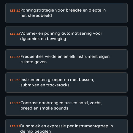
Panningstrategie voor breedte en diepte in
LES 2.2
het stereobeeld
Volume- en panning automatisering voor
LES 2.3
dynamiek en beweging
Frequenties verdelen en elk instrument eigen
LES 2.4
ruimte geven
Instrumenten groeperen met bussen,
LES 2.5
submixen en trackstacks
Contrast aanbrengen tussen hard, zacht,
LES 2.6
breed en smalle sounds
Dynamiek en expressie per instrumentgroep in
LES 2.7
de mix bepalen