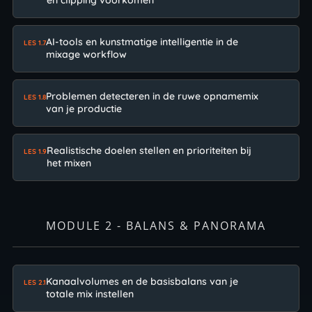
en clipping voorkomen
AI-tools en kunstmatige intelligentie in de
LES 1.7
mixage workflow
Problemen detecteren in de ruwe opnamemix
LES 1.8
van je productie
Realistische doelen stellen en prioriteiten bij
LES 1.9
het mixen
MODULE 2 - BALANS & PANORAMA
Kanaalvolumes en de basisbalans van je
LES 2.1
totale mix instellen