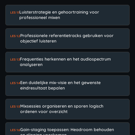
Luisterstrategie en gehoortraining voor
LES 1.1
professioneel mixen
Professionele referentietracks gebruiken voor
LES 1.2
objectief luisteren
Frequenties herkennen en het audiospectrum
LES 1.3
analyseren
Een duidelijke mix-visie en het gewenste
LES 1.4
eindresultaat bepalen
Mixsessies organiseren en sporen logisch
LES 1.5
ordenen voor overzicht
Gain-staging toepassen: Headroom behouden
LES 1.6