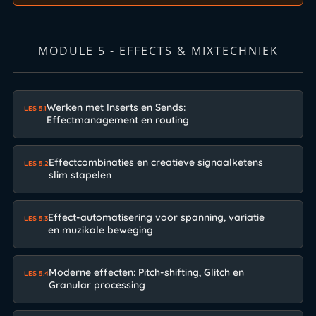
MODULE 5 - EFFECTS & MIXTECHNIEK
Werken met Inserts en Sends:
LES 5.1
Effectmanagement en routing
Effectcombinaties en creatieve signaalketens
LES 5.2
slim stapelen
Effect-automatisering voor spanning, variatie
LES 5.3
en muzikale beweging
Moderne effecten: Pitch-shifting, Glitch en
LES 5.4
Granular processing