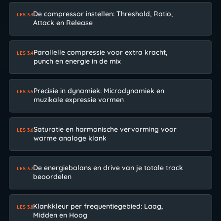
De compressor instellen: Threshold, Ratio,
LES 3.3
Attack en Release
Parallelle compressie voor extra kracht,
LES 3.4
punch en energie in de mix
Precisie in dynamiek: Microdynamiek en
LES 3.5
muzikale expressie vormen
Saturatie en harmonische vervorming voor
LES 3.6
warme analoge klank
De energiebalans en drive van je totale track
LES 3.7
beoordelen
Klankkleur per frequentiegebied: Laag,
LES 3.8
Midden en Hoog