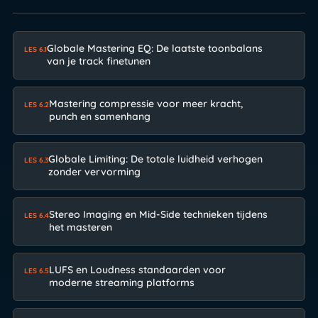
Globale Mastering EQ: De laatste toonbalans
LES 6.1
van je track finetunen
Mastering compressie voor meer kracht,
LES 6.2
punch en samenhang
Globale Limiting: De totale luidheid verhogen
LES 6.3
zonder vervorming
Stereo Imaging en Mid-Side technieken tijdens
LES 6.4
het masteren
LUFS en Loudness standaarden voor
LES 6.5
moderne streaming platforms