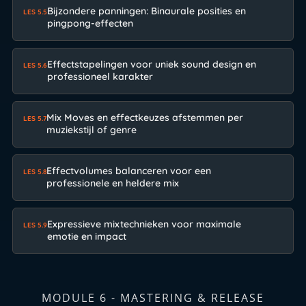
Bijzondere panningen: Binaurale posities en
LES 5.5
pingpong-effecten
Effectstapelingen voor uniek sound design en
LES 5.6
professioneel karakter
Mix Moves en effectkeuzes afstemmen per
LES 5.7
muziekstijl of genre
Effectvolumes balanceren voor een
LES 5.8
professionele en heldere mix
Expressieve mixtechnieken voor maximale
LES 5.9
emotie en impact
MODULE 6 - MASTERING & RELEASE