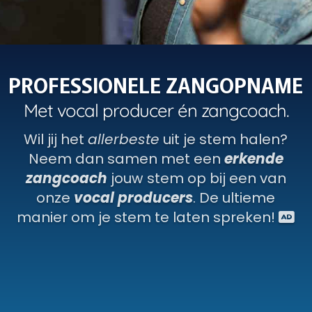
P
R
O
F
E
S
S
I
O
N
E
L
E
Z
A
N
G
O
P
N
A
M
E
M
e
t
v
o
c
a
l
p
r
o
d
u
c
e
r
é
n
z
a
n
g
c
o
a
c
h
.
Wil jij het
allerbeste
uit je stem halen?
Neem dan samen met een
erkende
zangcoach
jouw stem op bij een van
onze
vocal producers
. De ultieme
manier om je stem te laten spreken!