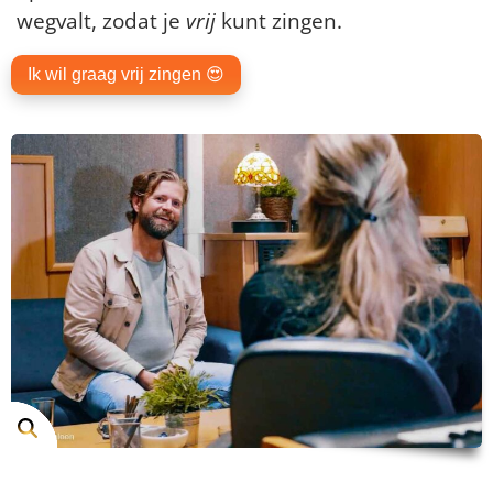
wegvalt, zodat je
vrij
kunt zingen.
Ik wil graag vrij zingen 😍