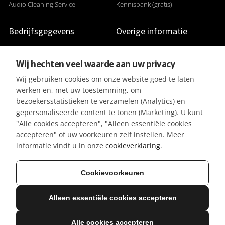
Audio Cleaning Service
Kennisbank (gratis)
Bedrijfsgegevens
Overige informatie
Adres: Gildenveld 89
Studiofoto's
Wij hechten veel waarde aan uw privacy
3892 DE Zeewolde
Apparatuurlijst
Wij gebruiken cookies om onze website goed te laten
+31 (0) 36 5226807
Aanleverspecificaties
werken en, met uw toestemming, om
KVK 32096182
Reviews & Recensies
bezoekersstatistieken te verzamelen (Analytics) en
gepersonaliseerde content te tonen (Marketing). U kunt
BTW-ID NL001391737B50
Privacyverklaring
"Alle cookies accepteren", "Alleen essentiële cookies
IBAN NL42KNAB0257116370
Algemene Voorwaarden
accepteren" of uw voorkeuren zelf instellen. Meer
BIC KNABNL2H
Referenties / Klanten
informatie vindt u in onze
cookieverklaring
.
Gratis parkeergelegenheid
Vacatures
Cookievoorkeuren
Alleen essentiële cookies accepteren
© 2026 Mediasaloon | Creatie & Ontwerp: R. Groeneveld
Alle genoemde prijzen zijn excl. btw
Alle cookies accepteren