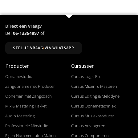
Direct een vraag?
Bel
06-13354897
of
STEL JE VRAAG VIA WHATSAPP
Producten
Cursussen
Opnamestudio
Cursus Logic Pro
Zangopname met Producer
Cursus Mixen & Masteren
Opnemen met Zangcoach
Cursus Editing & Melodyne
Mix & Mastering Pakket
Cursus Opnametechniek
Audio Mastering
Cursus Muziekproducer
Professionele Mixstudio
Cursus Arrangeren
Eigen Nummer Laten Maken
Cursus Componeren