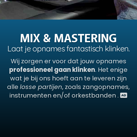
M
I
X
&
M
A
S
T
E
R
I
N
G
L
a
a
t
j
e
o
p
n
a
m
e
s
f
a
n
t
a
s
t
i
s
c
h
k
l
i
n
k
e
n
.
Wij zorgen er voor dat jouw opnames
professioneel gaan klinken
. Het enige
wat je bij ons hoeft aan te leveren zijn
alle
losse partijen
, zoals zangopnames,
instrumenten en/of orkestbanden .