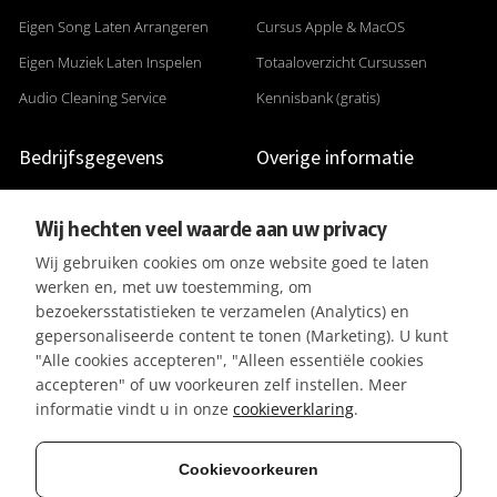
Eigen Song Laten Arrangeren
Cursus Apple & MacOS
Eigen Muziek Laten Inspelen
Totaaloverzicht Cursussen
Audio Cleaning Service
Kennisbank (gratis)
Bedrijfsgegevens
Overige informatie
Adres: Gildenveld 89
Studiofoto's
Wij hechten veel waarde aan uw privacy
3892 DE Zeewolde
Apparatuurlijst
Wij gebruiken cookies om onze website goed te laten
+31 (0) 36 5226807
Aanleverspecificaties
werken en, met uw toestemming, om
KVK 32096182
Reviews & Recensies
bezoekersstatistieken te verzamelen (Analytics) en
gepersonaliseerde content te tonen (Marketing). U kunt
BTW-ID NL001391737B50
Privacyverklaring
"Alle cookies accepteren", "Alleen essentiële cookies
IBAN NL42KNAB0257116370
Algemene Voorwaarden
accepteren" of uw voorkeuren zelf instellen. Meer
BIC KNABNL2H
Referenties / Klanten
informatie vindt u in onze
cookieverklaring
.
Gratis parkeergelegenheid
Vacatures
Cookievoorkeuren