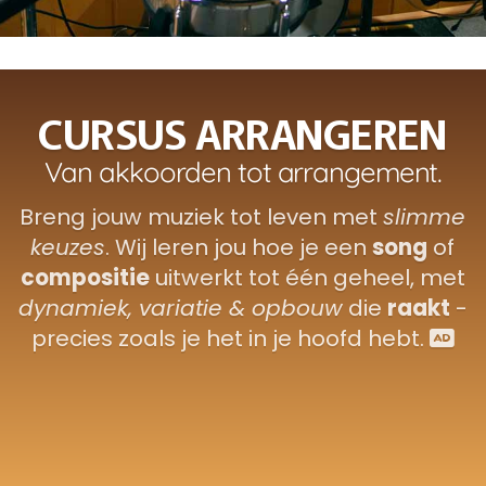
C
U
R
S
U
S
A
R
R
A
N
G
E
R
E
N
V
a
n
a
k
k
o
o
r
d
e
n
t
o
t
a
r
r
a
n
g
e
m
e
n
t
.
Breng jouw muziek tot leven met
slimme
keuzes
. Wij leren jou hoe je een
song
of
compositie
uitwerkt tot één geheel, met
dynamiek, variatie & opbouw
die
raakt
-
precies zoals je het in je hoofd hebt.