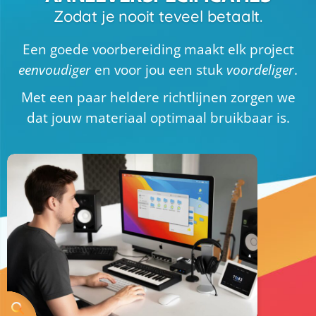
Zodat je nooit teveel betaalt.
Een goede voorbereiding maakt elk project
eenvoudiger
en voor jou een stuk
voordeliger
.
Met een paar heldere richtlijnen zorgen we
dat jouw materiaal optimaal bruikbaar is.