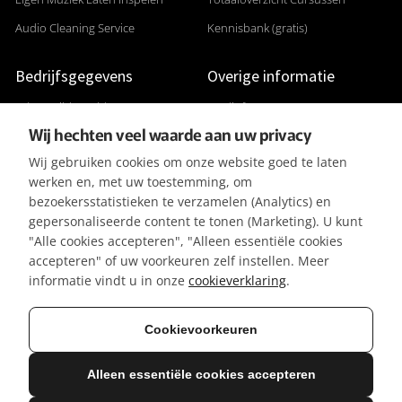
Audio Cleaning Service
Kennisbank (gratis)
Bedrijfsgegevens
Overige informatie
Adres: Gildenveld 89
Studiofoto's
Wij hechten veel waarde aan uw privacy
3892 DE Zeewolde
Apparatuurlijst
Wij gebruiken cookies om onze website goed te laten
+31 (0) 36 5226807
Aanleverspecificaties
werken en, met uw toestemming, om
KVK 32096182
Reviews & Recensies
bezoekersstatistieken te verzamelen (Analytics) en
gepersonaliseerde content te tonen (Marketing). U kunt
BTW-ID NL001391737B50
Privacyverklaring
"Alle cookies accepteren", "Alleen essentiële cookies
IBAN NL42KNAB0257116370
Algemene Voorwaarden
accepteren" of uw voorkeuren zelf instellen. Meer
BIC KNABNL2H
Referenties / Klanten
informatie vindt u in onze
cookieverklaring
.
Gratis parkeergelegenheid
Vacatures
Cookievoorkeuren
Alleen essentiële cookies accepteren
© 2026 Mediasaloon | Creatie & Ontwerp: R. Groeneveld
Alle genoemde prijzen zijn excl. btw