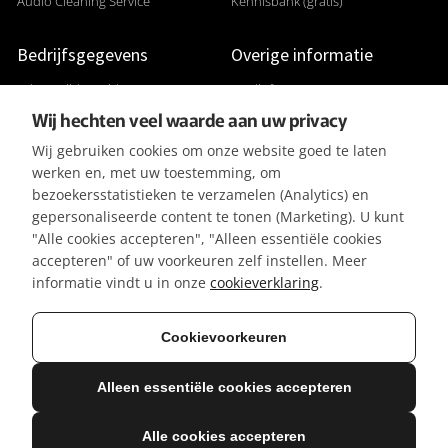
Audio Cleaning Service
Kennisbank (gratis)
Bedrijfsgegevens
Overige informatie
Adres: Gildenveld 89
Studiofoto's
Wij hechten veel waarde aan uw privacy
3892 DE Zeewolde
Apparatuurlijst
Wij gebruiken cookies om onze website goed te laten
+31 (0) 36 5226807
Aanleverspecificaties
werken en, met uw toestemming, om
KVK 32096182
Reviews & Recensies
bezoekersstatistieken te verzamelen (Analytics) en
gepersonaliseerde content te tonen (Marketing). U kunt
BTW-ID NL001391737B50
Privacyverklaring
"Alle cookies accepteren", "Alleen essentiële cookies
IBAN NL42KNAB0257116370
Algemene Voorwaarden
accepteren" of uw voorkeuren zelf instellen. Meer
BIC KNABNL2H
Referenties / Klanten
informatie vindt u in onze
cookieverklaring
.
Gratis parkeergelegenheid
Vacatures
Cookievoorkeuren
Alleen essentiële cookies accepteren
© 2026 Mediasaloon | Creatie & Ontwerp: R. Groeneveld
Alle genoemde prijzen zijn excl. btw
Alle cookies accepteren
Deze site is beveiligd met reCAPTCHA. De Google
Privacyverklaring
en
Servicevoorwaarden
zijn van