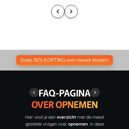
Gratis 50% KORTING voor nieuwe klanten!
FAQ-PAGINA
OVER OPNEMEN
Hier vind je een
overzicht
met de meest
gestelde vragen over
opnemen
. In deze