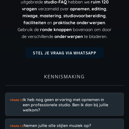
uitgebreide
studio-FAQ
hebben we
ruim 120
vragen
verzameld over
opnemen
,
editing
,
mixage
,
mastering
,
studiovoorbereiding
,
faciliteiten
en
praktische onderwerpen
.
Gebruik de
ronde knoppen
bovenaan om door
de verschillende
onderwerpen
te bladeren.
STEL JE VRAAG VIA WHATSAPP
KENNISMAKING
Ik heb nog geen ervaring met opnemen in
VRAAG 1.1
een professionele studio. Ben ik dan bij jullie
welkom?
Nemen jullie alle stijlen muziek op?
VRAAG 1.2