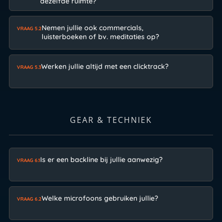
dezelfde ruimte?
Nemen jullie ook commercials,
VRAAG 5.2
luisterboeken of bv. meditaties op?
Werken jullie altijd met een clicktrack?
VRAAG 5.3
GEAR & TECHNIEK
Is er een backline bij jullie aanwezig?
VRAAG 6.1
Welke microfoons gebruiken jullie?
VRAAG 6.2