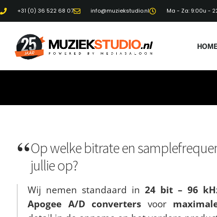
+31 (0) 36 522 68 07
info@muziekstudio.nl
Ma - Za: 9:00u - 2
HOM
Op welke bitrate en samplefreque
jullie op?
Wij nemen standaard in
24 bit – 96 kH
Apogee A/D converters
voor
maximale