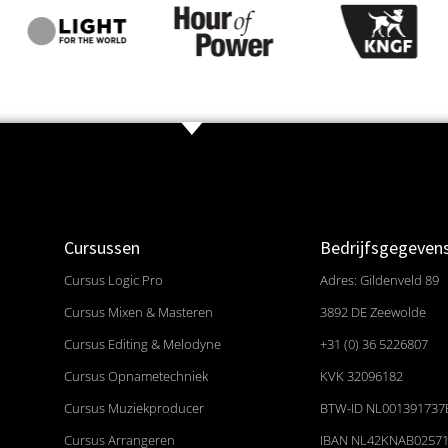
Cursussen
Bedrijfsgegeven
Cursus Logic Pro
Adres: Gildenveld 89
Cursus Mixen & Masteren
3892 DE Zeewolde
Cursus Editing & Melodyne
+31 (0) 36 5226807
Cursus Opnametechniek
KVK 32096182
Cursus Muziekproducer
BTW-ID NL001391737
Cursus Arrangeren
IBAN NL42KNAB0257