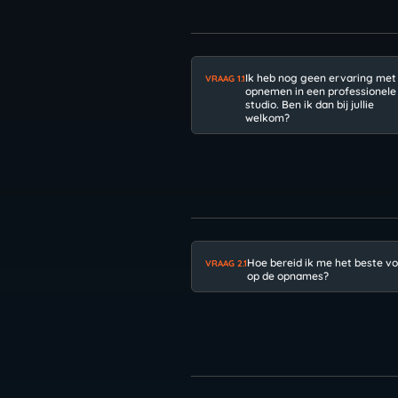
Ik heb nog geen ervaring met
VRAAG 1.1
opnemen in een professionele
studio. Ben ik dan bij jullie
welkom?
Hoe bereid ik me het beste v
VRAAG 2.1
op de opnames?