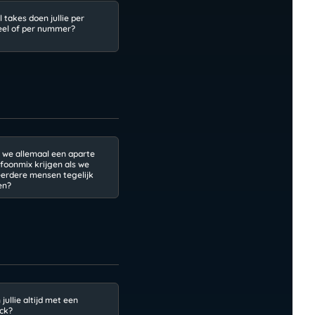
 takes doen jullie per
eel of per nummer?
 we allemaal een aparte
foonmix krijgen als we
erdere mensen tegelijk
en?
jullie altijd met een
ack?