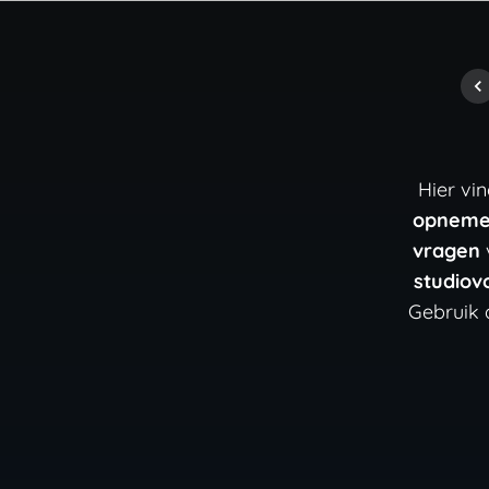
Hier vi
opnem
vragen
studiov
Gebruik