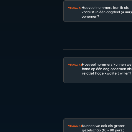
Hoeveel nummers kan ik als
VRAAG 3.1
vocalist in één dagdeel (4 uur)
opnemen?
Hoeveel nummers kunnen we 
VRAAG 4.1
band op één dag opnemen als
relatief hoge kwaliteit willen?
Kunnen we ook als groter
VRAAG 5.1
gezelschap (10 – 80 pers.)