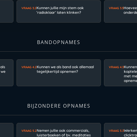
Kunnen jullie mijn stem ook
Hoeveel
VRAAG 3.2
VRAAG 3.3
‘radioklaar’ laten klinken?
onderd
BANDOPNAMES
als
Kunnen we als band ook allemaal
Kunnen
VRAAG 4.2
VRAAG 4.3
 we
tegelijkertijd opnemen?
koptele
met me
opnem
BIJZONDERE OPNAMES
Nemen jullie ook commercials,
Werken 
VRAAG 5.2
VRAAG 5.3
luisterboeken of bv. meditaties
clicktr