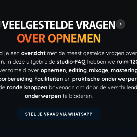
VEELGESTELDE VRAGEN
OVER OPNEMEN
nd je een
overzicht
met de meest gestelde vragen ove
en
. In deze uitgebreide
studio-FAQ
hebben we
ruim 12
verzameld over
opnemen
,
editing
,
mixage
,
masterin
oorbereiding
,
faciliteiten
en
praktische onderwerpe
 de
ronde knoppen
bovenaan om door de verschillen
onderwerpen
te bladeren.
STEL JE VRAAG VIA WHATSAPP