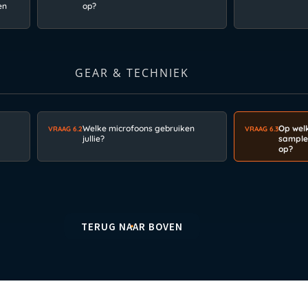
en
op?
GEAR & TECHNIEK
Welke microfoons gebruiken
Op welk
VRAAG 6.2
VRAAG 6.3
jullie?
samplef
op?
TERUG NAAR BOVEN