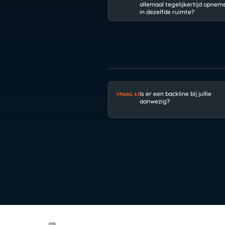
allemaal tegelijkertijd opnem
in dezelfde ruimte?
Is er een backline bij jullie
VRAAG 6.1
aanwezig?