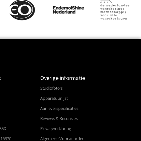
s
Overige informatie
Studiofoto's
Apparatuurlijst
Aanleverspecificaties
Reviews & Recensies
B50
Privacyverklaring
116370
Algemene Voorwaarden