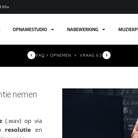
2:00u
E
OPNAMESTUDIO
NABEWERKING
MUZIEKP
FAQ > OPNEMEN
>
VRAAG 6.3
ntie nemen
z
(.wav) op via
 resolutie
en