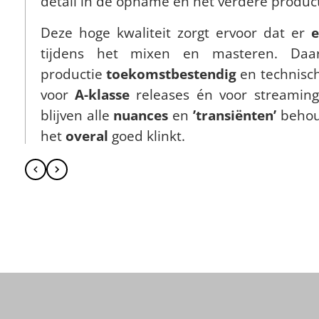
detail in de opname en het verdere produc
Deze hoge kwaliteit zorgt ervoor dat er
e
tijdens het mixen en masteren. Daard
productie
toekomstbestendig
en technisch
voor
A-klasse
releases én voor streaming
blijven alle
nuances
en
’transiënten’
behou
het
overal
goed klinkt.