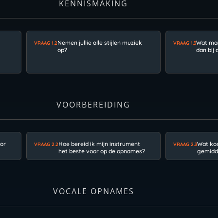
KENNISMAKING
Nemen jullie alle stijlen muziek
Wat maa
VRAAG 1.2
VRAAG 1.3
op?
dan bij 
VOORBEREIDING
oor
Hoe bereid ik mijn instrument
Wat ko
VRAAG 2.2
VRAAG 2.3
het beste voor op de opnames?
gemidd
VOCALE OPNAMES