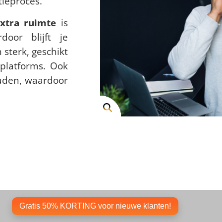
tieproces.
xtra ruimte
is
oor blijft je
 sterk, geschikt
platforms. Ook
den, waardoor
Gratis 50% KORTING voor nieuwe klanten!