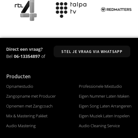
Direct een vraag?
STEL JE VRAAG VIA WHATSAPP
Bel
06-13354897
of
Producten
Producten
Opnamestudio
Professionele Mixstudio
Zangopname met Producer
Eigen Nummer Laten Maken
Opnemen met Zangcoach
Eigen Song Laten Arrangeren
Mix & Mastering Pakket
Eigen Muziek Laten Inspelen
Audio Mastering
Audio Cleaning Service