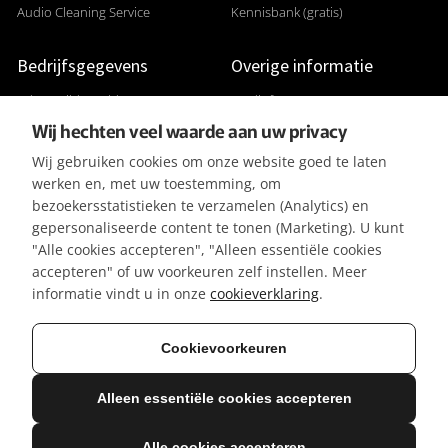
Audio Cleaning Service
Kennisbank (gratis)
Bedrijfsgegevens
Overige informatie
Adres: Gildenveld 89
Studiofoto's
Wij hechten veel waarde aan uw privacy
3892 DE Zeewolde
Apparatuurlijst
Wij gebruiken cookies om onze website goed te laten
+31 (0) 36 5226807
Aanleverspecificaties
werken en, met uw toestemming, om
KVK 32096182
Reviews & Recensies
bezoekersstatistieken te verzamelen (Analytics) en
gepersonaliseerde content te tonen (Marketing). U kunt
BTW-ID NL001391737B50
Privacyverklaring
"Alle cookies accepteren", "Alleen essentiële cookies
IBAN NL42KNAB0257116370
Algemene Voorwaarden
accepteren" of uw voorkeuren zelf instellen. Meer
BIC KNABNL2H
Referenties / Klanten
informatie vindt u in onze
cookieverklaring
.
Gratis parkeergelegenheid
Vacatures
Cookievoorkeuren
Alleen essentiële cookies accepteren
© 2026 Mediasaloon | Creatie & Ontwerp: R. Groeneveld
Alle genoemde prijzen zijn excl. btw
Alle cookies accepteren