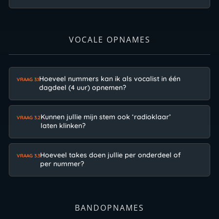
VOCALE OPNAMES
Hoeveel nummers kan ik als vocalist in één
VRAAG 3.1
dagdeel (4 uur) opnemen?
Kunnen jullie mijn stem ook ‘radioklaar’
VRAAG 3.2
laten klinken?
Hoeveel takes doen jullie per onderdeel of
VRAAG 3.3
per nummer?
BANDOPNAMES