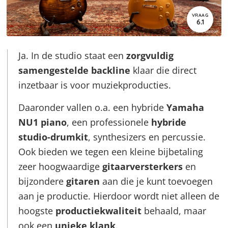
VRAAG
6.1
Ja. In de studio staat een
zorgvuldig
samengestelde backline
klaar die direct
inzetbaar is voor muziekproducties.
Daaronder vallen o.a. een hybride
Yamaha
NU1 piano
, een professionele
hybride
studio-drumkit
, synthesizers en percussie.
Ook bieden we tegen een kleine bijbetaling
zeer hoogwaardige
gitaarversterkers
en
bijzondere
gitaren
aan die je kunt toevoegen
aan je productie. Hierdoor wordt niet alleen de
hoogste
productiekwaliteit
behaald, maar
ook een
unieke klank
.