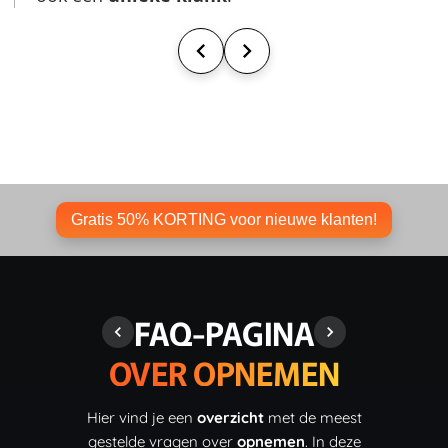
Gratis 50% KORTING voor nieuwe klanten!
FAQ-PAGINA
OVER OPNEMEN
Hier vind je een
overzicht
met de meest
gestelde vragen over
opnemen
. In deze