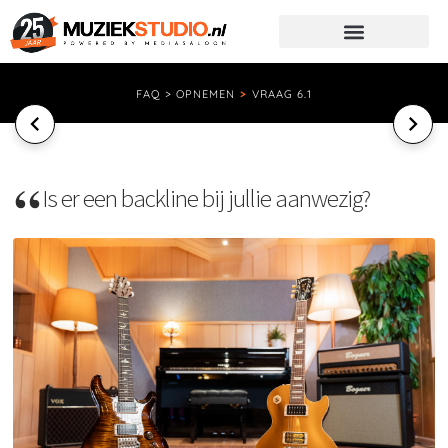
FAQ > OPNEMEN
>
VRAAG 6.1
Is er een backline bij jullie aanwezig?