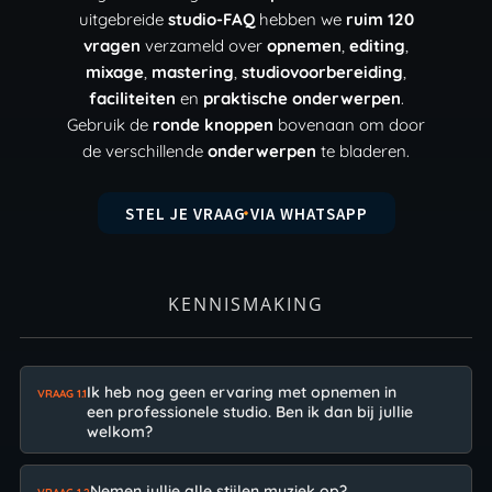
uitgebreide
studio-FAQ
hebben we
ruim 120
vragen
verzameld over
opnemen
,
editing
,
mixage
,
mastering
,
studiovoorbereiding
,
faciliteiten
en
praktische onderwerpen
.
Gebruik de
ronde knoppen
bovenaan om door
de verschillende
onderwerpen
te bladeren.
STEL JE VRAAG VIA WHATSAPP
KENNISMAKING
Ik heb nog geen ervaring met opnemen in
VRAAG 1.1
een professionele studio. Ben ik dan bij jullie
welkom?
Nemen jullie alle stijlen muziek op?