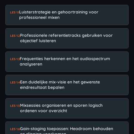
Luisterstrategie en gehoortraining voor
LES 1.1
professioneel mixen
Professionele referentietracks gebruiken voor
LES 1.2
objectief luisteren
Frequenties herkennen en het audiospectrum
LES 1.3
analyseren
Een duidelijke mix-visie en het gewenste
LES 1.4
eindresultaat bepalen
Mixsessies organiseren en sporen logisch
LES 1.5
ordenen voor overzicht
Gain-staging toepassen: Headroom behouden
LES 1.6