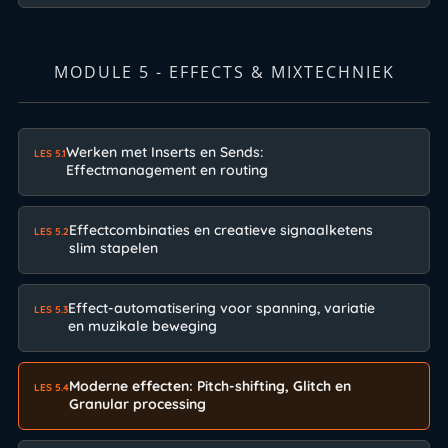
MODULE 5 - EFFECTS & MIXTECHNIEK
Werken met Inserts en Sends:
LES 5.1
Effectmanagement en routing
Effectcombinaties en creatieve signaalketens
LES 5.2
slim stapelen
Effect-automatisering voor spanning, variatie
LES 5.3
en muzikale beweging
Moderne effecten: Pitch-shifting, Glitch en
LES 5.4
Granular processing