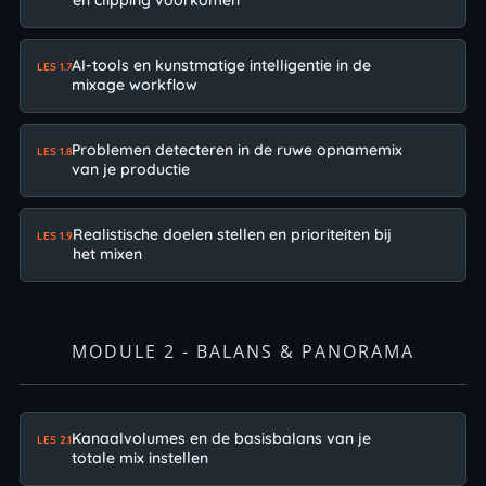
en clipping voorkomen
AI-tools en kunstmatige intelligentie in de
LES 1.7
mixage workflow
Problemen detecteren in de ruwe opnamemix
LES 1.8
van je productie
Realistische doelen stellen en prioriteiten bij
LES 1.9
het mixen
MODULE 2 - BALANS & PANORAMA
Kanaalvolumes en de basisbalans van je
LES 2.1
totale mix instellen