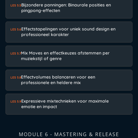
Bijzondere panningen: Binaurale posities en
LES 5.5
pingpong-effecten
Effectstapelingen voor uniek sound design en
LES 5.6
professioneel karakter
Mix Moves en effectkeuzes afstemmen per
LES 5.7
muziekstijl of genre
Effectvolumes balanceren voor een
LES 5.8
professionele en heldere mix
Expressieve mixtechnieken voor maximale
LES 5.9
emotie en impact
MODULE 6 - MASTERING & RELEASE