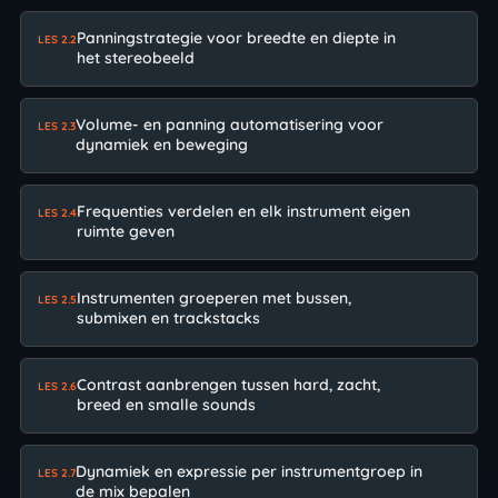
Panningstrategie voor breedte en diepte in
LES 2.2
het stereobeeld
Volume- en panning automatisering voor
LES 2.3
dynamiek en beweging
Frequenties verdelen en elk instrument eigen
LES 2.4
ruimte geven
Instrumenten groeperen met bussen,
LES 2.5
submixen en trackstacks
Contrast aanbrengen tussen hard, zacht,
LES 2.6
breed en smalle sounds
Dynamiek en expressie per instrumentgroep in
LES 2.7
de mix bepalen