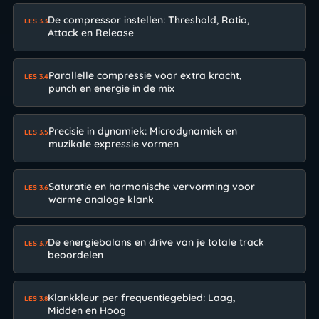
De compressor instellen: Threshold, Ratio,
LES 3.3
Attack en Release
Parallelle compressie voor extra kracht,
LES 3.4
punch en energie in de mix
Precisie in dynamiek: Microdynamiek en
LES 3.5
muzikale expressie vormen
Saturatie en harmonische vervorming voor
LES 3.6
warme analoge klank
De energiebalans en drive van je totale track
LES 3.7
beoordelen
Klankkleur per frequentiegebied: Laag,
LES 3.8
Midden en Hoog