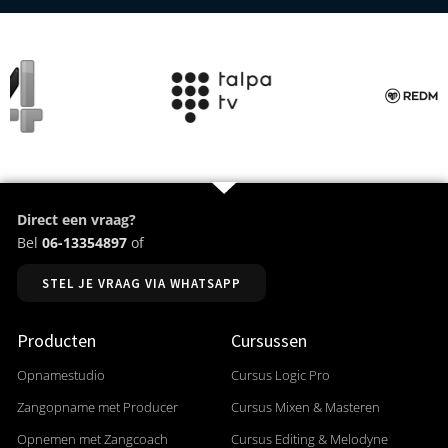
Direct een vraag?
Bel
06-13354897
of
STEL JE VRAAG VIA WHATSAPP
Producten
Cursussen
Opnamestudio
Cursus Logic Pro
Zangopname met Producer
Cursus Mixen & Masteren
Opnemen met Zangcoach
Cursus Editing & Melodyne