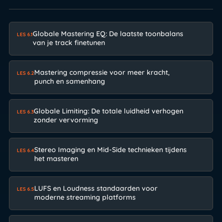
Globale Mastering EQ: De laatste toonbalans
LES 6.1
van je track finetunen
Mastering compressie voor meer kracht,
LES 6.2
punch en samenhang
Globale Limiting: De totale luidheid verhogen
LES 6.3
zonder vervorming
Stereo Imaging en Mid-Side technieken tijdens
LES 6.4
het masteren
LUFS en Loudness standaarden voor
LES 6.5
moderne streaming platforms