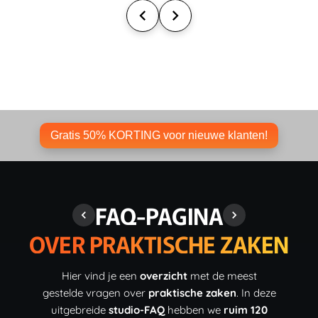
Gratis 50% KORTING voor nieuwe klanten!
FAQ-PAGINA
OVER PRAKTISCHE ZAKEN
Hier vind je een
overzicht
met de meest
gestelde vragen over
praktische zaken
. In deze
uitgebreide
studio-FAQ
hebben we
ruim 120