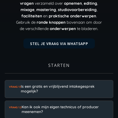
vragen
verzameld over
opnemen
,
editing
,
mixage
,
mastering
,
studiovoorbereiding
,
faciliteiten
en
praktische onderwerpen
.
Gebruik de
ronde knoppen
bovenaan om door
de verschillende
onderwerpen
te bladeren.
STEL JE VRAAG VIA WHATSAPP
STARTEN
Is een gratis en vrijblijvend intakegesprek
VRAAG 1.1
mogelijk?
Kan ik ook mijn eigen technicus of producer
VRAAG 1.2
meenemen?