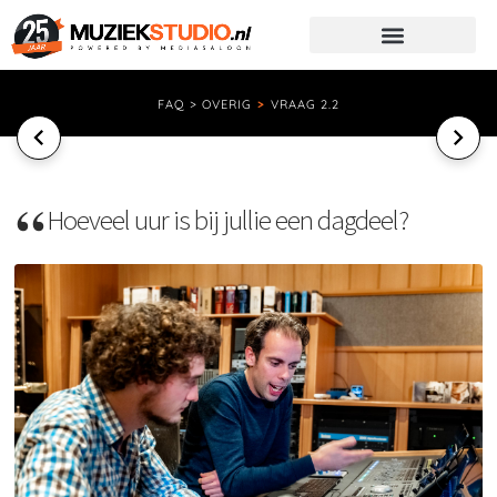
FAQ > OVERIG
>
VRAAG 2.2
Hoeveel uur is bij jullie een dagdeel?