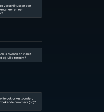
het verschil tussen een
) engineer en een
r?
ook ’s avonds en in het
 bij jullie terecht?
ullie ook orkestbanden,
f bekende nummers (na)?