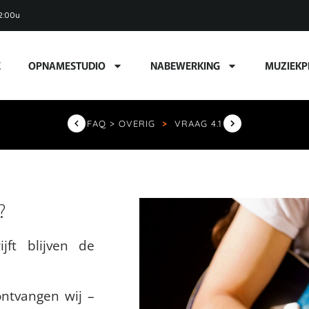
2:00u
E
OPNAMESTUDIO
NABEWERKING
MUZIEKP
FAQ > OVERIG
>
VRAAG 4.1
?
jft blijven de
ontvangen wij –