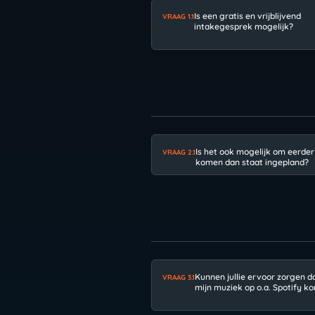
Is een gratis en vrijblijvend
VRAAG 1.1
intakegesprek mogelijk?
Is het ook mogelijk om eerder
VRAAG 2.1
komen dan staat ingepland?
Kunnen jullie ervoor zorgen d
VRAAG 3.1
mijn muziek op o.a. Spotify k