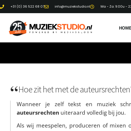
+31 (0) 36 522 68 07
info@muziekstudio.nl
Ma - Za: 9:00u - 2
HOM
Hoe zit het met de auteursrechten
Wanneer je zelf tekst en muziek schri
auteursrechten
uiteraard volledig bij jou.
Als wij meespelen, produceren of mixen 