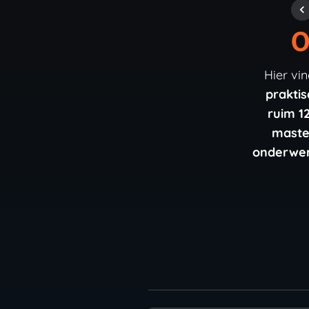
O
Hier vi
prakti
ruim 1
maste
onderwe