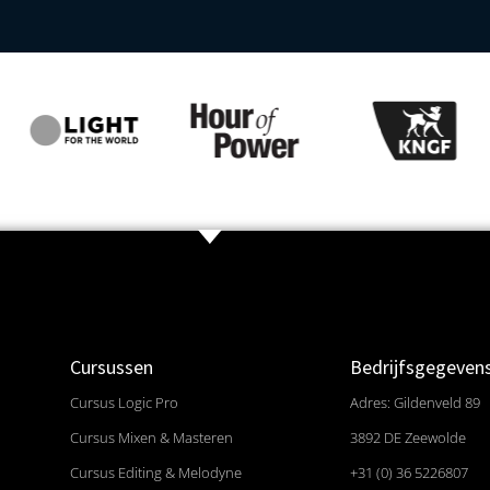
Cursussen
Bedrijfsgegeven
Cursus Logic Pro
Adres: Gildenveld 89
Cursus Mixen & Masteren
3892 DE Zeewolde
Cursus Editing & Melodyne
+31 (0) 36 5226807