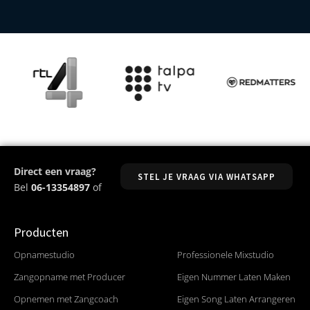
Direct een vraag?
STEL JE VRAAG VIA WHATSAPP
Bel
06-13354897
of
Producten
Producten
Opnamestudio
Professionele Mixstudio
Zangopname met Producer
Eigen Nummer Laten Maken
Opnemen met Zangcoach
Eigen Song Laten Arrangeren