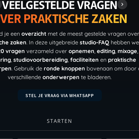
VEELGESTELDE VRAGEN
VER PRAKTISCHE ZAKEN
nd je een
overzicht
met de meest gestelde vragen ove
sche zaken
. In deze uitgebreide
studio-FAQ
hebben we
20 vragen
verzameld over
opnemen
,
editing
,
mixage
,
ring
,
studiovoorbereiding
,
faciliteiten
en
praktische
rpen
. Gebruik de
ronde knoppen
bovenaan om door 
verschillende
onderwerpen
te bladeren.
STEL JE VRAAG VIA WHATSAPP
STARTEN