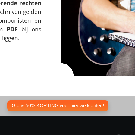
erende rechten
schrijven gelden
omponisten en
 in
PDF
bij ons
 liggen.
Gratis 50% KORTING voor nieuwe klanten!