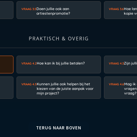
Doen jullie ook aan
Hoe lan
VRAAG 3.5
VRAAG 3.6
artiestenpromotie?
kopie v
PRAKTISCH & OVERIG
Hoe kan ik bij jullie betalen?
Zijn jul
VRAAG 4.2
VRAAG 4.3
Kunnen jullie ook helpen bij het
Mag ik
VRAAG 4.5
VRAAG 4.6
kiezen van de juiste aanpak voor
vragen
mijn project?
vraag?
TERUG NAAR BOVEN