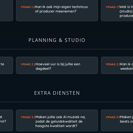
Kan ik ook mijn eigen technicus
Wat is 
VRAAG 1.2
VRAAG 1.3
of producer meenemen?
(studio
produce
PLANNING & STUDIO
 te
Hoeveel uur is bij jullie een
Kan ik 
VRAAG 2.2
VRAAG 2.3
dagdeel?
weekend
EXTRA DIENSTEN
at
Maken jullie ook AI muziek na,
Maken j
VRAAG 3.2
VRAAG 3.3
omt?
zodat de geluidskwaliteit de
beats o
hoogste kwaliteit wordt?