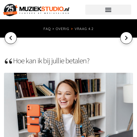
FAQ > OVERIG
>
VRAAG 4.2
Hoe kan ik bij jullie betalen?