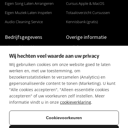
Eigen Song Laten Arrangeren
Cursus Apple & MacOS
Eigen Muziek Laten Inspelen
Totaaloverzicht Cursussen
Audio Cleaning Service
Kennisbank (gratis)
Bedrijfsgegevens
Overige informatie
Adres: Gildenveld 89
Studiofoto's
Wij hechten veel waarde aan uw privacy
3892 DE Zeewolde
Apparatuurlijst
Wij gebruiken cookies om onze website goed te laten
+31 (0) 36 5226807
Aanleverspecificaties
werken en, met uw toestemming, om
KVK 32096182
Reviews & Recensies
bezoekersstatistieken te verzamelen (Analytics) en
gepersonaliseerde content te tonen (Marketing). U kunt
BTW-ID NL001391737B50
Privacyverklaring
"Alle cookies accepteren", "Alleen essentiële cookies
IBAN NL42KNAB0257116370
Algemene Voorwaarden
accepteren" of uw voorkeuren zelf instellen. Meer
BIC KNABNL2H
Referenties / Klanten
informatie vindt u in onze
cookieverklaring
.
Gratis parkeergelegenheid
Vacatures
Cookievoorkeuren