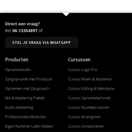
Direct een vraag?
Bel
06-13354897
of
STEL JE VRAAG VIA WHATSAPP
Producten
Cursussen
Opnamestudio
Cursus Logic Pro
Zangopname met Producer
Cursus Mixen & Masteren
Opnemen met Zangcoach
Cursus Editing & Melodyne
Mix & Mastering Pakket
Cursus Opnametechniek
Audio Mastering
Cursus Muziekproducer
Professionele Mixstudio
Cursus Arrangeren
Eigen Nummer Laten Maken
Cursus Componeren