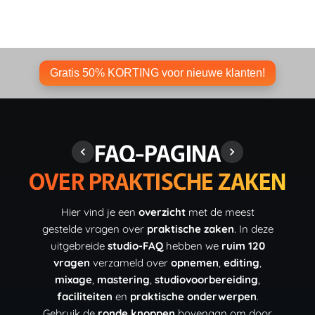
Gratis 50% KORTING voor nieuwe klanten!
FAQ-PAGINA
OVER PRAKTISCHE ZAKEN
Hier vind je een
overzicht
met de meest
gestelde vragen over
praktische zaken
. In deze
uitgebreide
studio-FAQ
hebben we
ruim 120
vragen
verzameld over
opnemen
,
editing
,
mixage
,
mastering
,
studiovoorbereiding
,
faciliteiten
en
praktische onderwerpen
.
Gebruik de
ronde knoppen
bovenaan om door