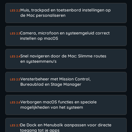
Muis, trackpad en toetsenbord instellingen op
LES 2.2
de Mac personaliseren
Camera, microfoon en systeemgeluid correct
LES 2.3
instellen op macOS
Snel navigeren door de Mac: Slimme routes
LES 2.4
en systeemmenu's
Vensterbeheer met Mission Control,
LES 2.5
Bureaublad en Stage Manager
Verborgen macOS functies en speciale
LES 2.6
mogelijkheden van het systeem
De Dock en Menubalk aanpassen voor directe
LES 2.7
toegang tot je apps