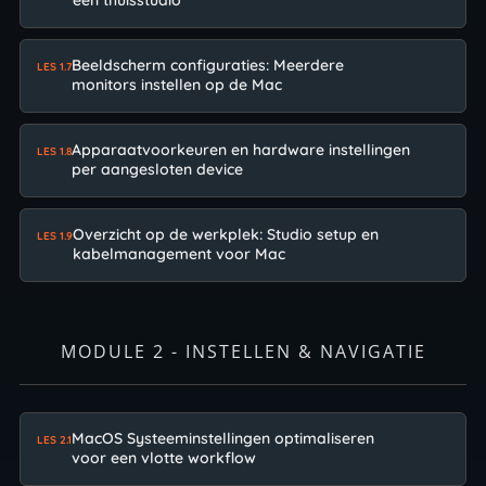
een thuisstudio
Beeldscherm configuraties: Meerdere
LES 1.7
monitors instellen op de Mac
Apparaatvoorkeuren en hardware instellingen
LES 1.8
per aangesloten device
Overzicht op de werkplek: Studio setup en
LES 1.9
kabelmanagement voor Mac
MODULE 2 - INSTELLEN & NAVIGATIE
MacOS Systeeminstellingen optimaliseren
LES 2.1
voor een vlotte workflow