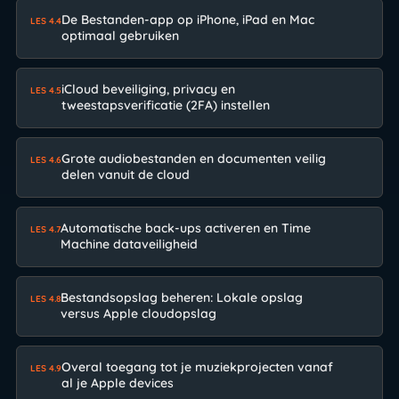
De Bestanden-app op iPhone, iPad en Mac
LES 4.4
optimaal gebruiken
iCloud beveiliging, privacy en
LES 4.5
tweestapsverificatie (2FA) instellen
Grote audiobestanden en documenten veilig
LES 4.6
delen vanuit de cloud
Automatische back-ups activeren en Time
LES 4.7
Machine dataveiligheid
Bestandsopslag beheren: Lokale opslag
LES 4.8
versus Apple cloudopslag
Overal toegang tot je muziekprojecten vanaf
LES 4.9
al je Apple devices