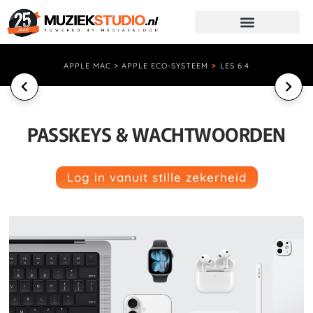
APPLE MAC > APPLE ECO-SYSTEEM
>
LES 6.4
PASSKEYS & WACHTWOORDEN
Log in vanuit stille zekerheid