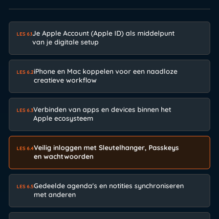
Je Apple Account (Apple ID) als middelpunt
LES 6.1
van je digitale setup
iPhone en Mac koppelen voor een naadloze
LES 6.2
creatieve workflow
Verbinden van apps en devices binnen het
LES 6.3
Apple ecosysteem
Veilig inloggen met Sleutelhanger, Passkeys
LES 6.4
en wachtwoorden
Gedeelde agenda's en notities synchroniseren
LES 6.5
met anderen