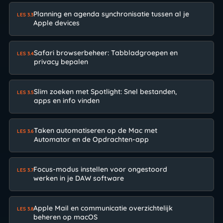
Planning en agenda synchronisatie tussen al je
LES 3.3
Apple devices
Safari browserbeheer: Tabbladgroepen en
LES 3.4
privacy bepalen
Slim zoeken met Spotlight: Snel bestanden,
LES 3.5
apps en info vinden
Taken automatiseren op de Mac met
LES 3.6
Automator en de Opdrachten-app
Focus-modus instellen voor ongestoord
LES 3.7
werken in je DAW software
Apple Mail en communicatie overzichtelijk
LES 3.8
beheren op macOS