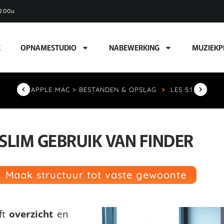
2:00u
E
OPNAMESTUDIO
NABEWERKING
MUZIEKP
APPLE MAC > BESTANDEN & OPSLAG
>
LES 5.1
SLIM GEBRUIK VAN FINDER
Maak structuur tot vaste gewoonte
ft
overzicht
en