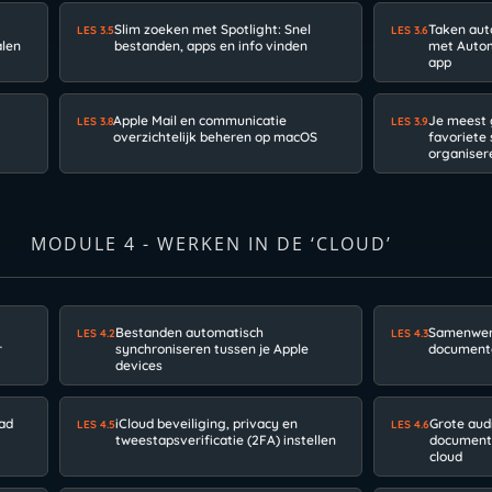
Slim zoeken met Spotlight: Snel
Taken aut
LES 3.5
LES 3.6
alen
bestanden, apps en info vinden
met Autom
app
Apple Mail en communicatie
Je meest 
LES 3.8
LES 3.9
overzichtelijk beheren op macOS
favoriete
organiser
MODULE 4 - WERKEN IN DE ‘CLOUD’
r
Bestanden automatisch
Samenwerk
LES 4.2
LES 4.3
r
synchroniseren tussen je Apple
documente
devices
ad
iCloud beveiliging, privacy en
Grote aud
LES 4.5
LES 4.6
tweestapsverificatie (2FA) instellen
documente
cloud