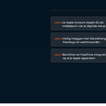
Je Apple Account (Apple ID) als
LES 6.1
middelpunt van je digitale setup
Veilig inloggen met Sleutelhang
LES 6.4
Passkeys en wachtwoorden
Berichten en FaceTime integrat
LES 6.7
op al je Apple apparaten