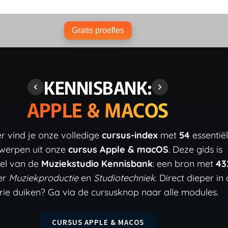
Gratis proefles
KENNISBANK:
APPLE & MACOS
r vind je onze volledige
cursus-index
met
54
essentië
werpen uit onze
cursus Apple & macOS
. Deze gids is
el van de
Muziekstudio Kennisbank
: een bron met
43
er
Muziekproductie
en
Studiotechniek
. Direct dieper in
ie duiken? Ga via de cursusknop naar alle modules.
CURSUS APPLE & MACOS