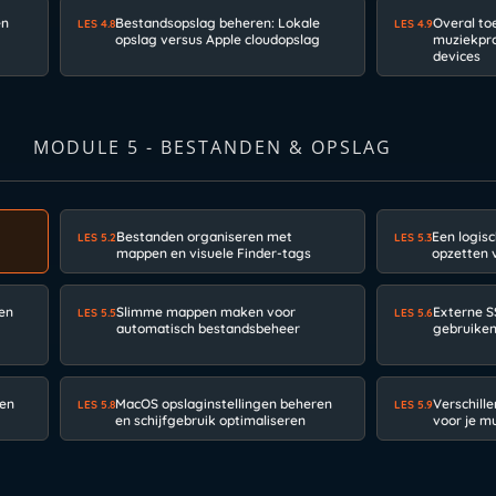
en
Bestandsopslag beheren: Lokale
Overal to
LES 4.8
LES 4.9
opslag versus Apple cloudopslag
muziekpro
devices
MODULE 5 - BESTANDEN & OPSLAG
Bestanden organiseren met
Een logis
LES 5.2
LES 5.3
mappen en visuele Finder-tags
opzetten 
en
Slimme mappen maken voor
Externe S
LES 5.5
LES 5.6
automatisch bestandsbeheer
gebruiken
een
MacOS opslaginstellingen beheren
Verschill
LES 5.8
LES 5.9
en schijfgebruik optimaliseren
voor je mu