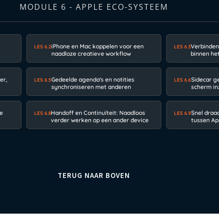
MODULE 6 - APPLE ECO-SYSTEEM
iPhone en Mac koppelen voor een
Verbinden
LES 6.2
LES 6.3
naadloze creatieve workflow
binnen he
er,
Gedeelde agenda's en notities
Sidecar ge
LES 6.5
LES 6.6
synchroniseren met anderen
scherm in
ie
Handoff en Continuïteit: Naadloos
Snel draa
LES 6.8
LES 6.9
verder werken op een ander device
tussen Ap
TERUG NAAR BOVEN