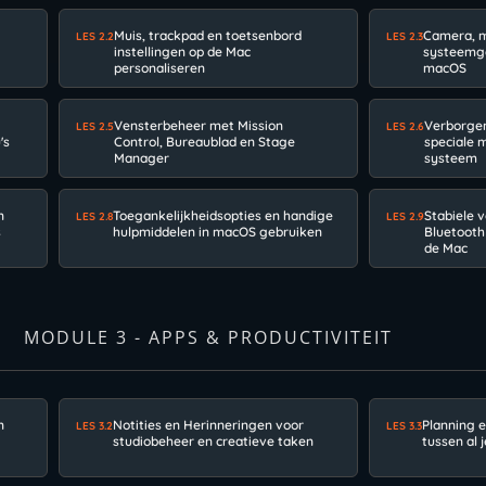
Muis, trackpad en toetsenbord
Camera, m
LES 2.2
LES 2.3
instellingen op de Mac
systeemgel
personaliseren
macOS
Vensterbeheer met Mission
Verborgen
LES 2.5
LES 2.6
's
Control, Bureaublad en Stage
speciale 
Manager
systeem
n
Toegankelijkheidsopties en handige
Stabiele v
LES 2.8
LES 2.9
s
hulpmiddelen in macOS gebruiken
Bluetooth
de Mac
MODULE 3 - APPS & PRODUCTIVITEIT
n
Notities en Herinneringen voor
Planning 
LES 3.2
LES 3.3
studiobeheer en creatieve taken
tussen al 