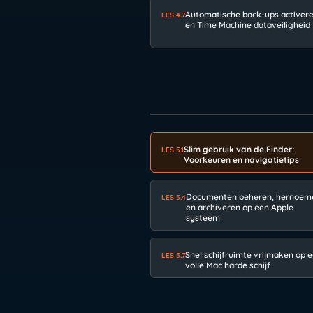
Automatische back-ups activer
LES 4.7
en Time Machine dataveiligheid
Slim gebruik van de Finder:
LES 5.1
Voorkeuren en navigatietips
Documenten beheren, hernoem
LES 5.4
en archiveren op een Apple
systeem
Snel schijfruimte vrijmaken op 
LES 5.7
volle Mac harde schijf