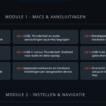
MODULE 1 - MACS & AANSLUITINGEN
USB, Thunderbolt en audio
Randappar
LES 1.2
LES 1.3
uik
aansluitingen op je Mac begrijpen
hardware 
USB-C versus Thunderbolt: Snelheid
USB-hubs 
LES 1.5
LES 1.6
voor audio en data-opslag
gebruiken
Apparaatvoorkeuren en hardware
Overzicht 
LES 1.8
LES 1.9
de
instellingen per aangesloten device
setup en 
Mac
MODULE 2 - INSTELLEN & NAVIGATIE