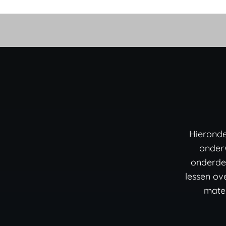
Hieronde
onder
onderde
lessen ov
mater