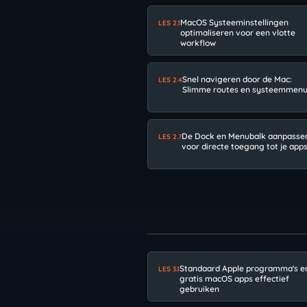
MacOS Systeeminstellingen
LES 2.1
optimaliseren voor een vlotte
workflow
Snel navigeren door de Mac:
LES 2.4
Slimme routes en systeemmenu
De Dock en Menubalk aanpasse
LES 2.7
voor directe toegang tot je app
Standaard Apple programma's e
LES 3.1
gratis macOS apps effectief
gebruiken