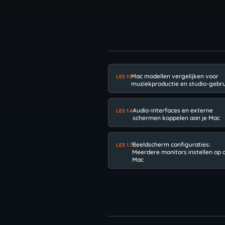
Mac modellen vergelijken voor
LES 1.1
muziekproductie en studio-gebr
Audio-interfaces en externe
LES 1.4
schermen koppelen aan je Mac
Beeldscherm configuraties:
LES 1.7
Meerdere monitors instellen op 
Mac