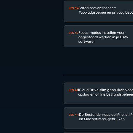
Safari browserbeheer:
LES 3.4
Tabbladgroepen en privacy bep
Focus-modus instellen voor
LES 3.7
ongestoord werken in je DAW
software
iCloud Drive slim gebruiken voo
LES 4.1
opslag en online bestandsbehee
De Bestanden-app op iPhone, iP
LES 4.4
en Mac optimaal gebruiken