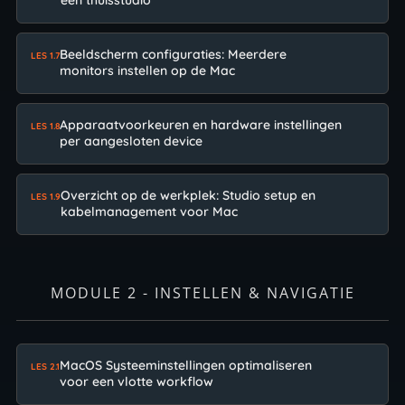
een thuisstudio
Beeldscherm configuraties: Meerdere
LES 1.7
monitors instellen op de Mac
Apparaatvoorkeuren en hardware instellingen
LES 1.8
per aangesloten device
Overzicht op de werkplek: Studio setup en
LES 1.9
kabelmanagement voor Mac
MODULE 2 - INSTELLEN & NAVIGATIE
MacOS Systeeminstellingen optimaliseren
LES 2.1
voor een vlotte workflow