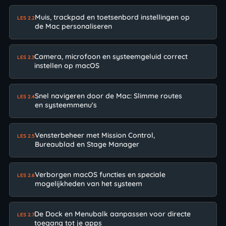
Muis, trackpad en toetsenbord instellingen op
LES 2.2
de Mac personaliseren
Camera, microfoon en systeemgeluid correct
LES 2.3
instellen op macOS
Snel navigeren door de Mac: Slimme routes
LES 2.4
en systeemmenu's
Vensterbeheer met Mission Control,
LES 2.5
Bureaublad en Stage Manager
Verborgen macOS functies en speciale
LES 2.6
mogelijkheden van het systeem
De Dock en Menubalk aanpassen voor directe
LES 2.7
toegang tot je apps