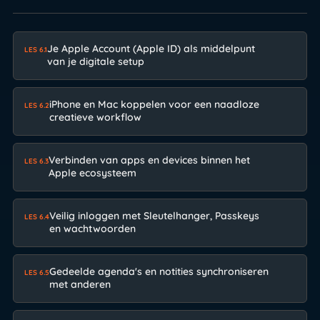
Je Apple Account (Apple ID) als middelpunt
LES 6.1
van je digitale setup
iPhone en Mac koppelen voor een naadloze
LES 6.2
creatieve workflow
Verbinden van apps en devices binnen het
LES 6.3
Apple ecosysteem
Veilig inloggen met Sleutelhanger, Passkeys
LES 6.4
en wachtwoorden
Gedeelde agenda's en notities synchroniseren
LES 6.5
met anderen