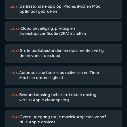
De Bestanden-app op iPhone, iPad en Mac
LES 4.4
optimaal gebruiken
iCloud beveiliging, privacy en
LES 4.5
tweestapsverificatie (2FA) instellen
Grote audiobestanden en documenten veilig
LES 4.6
delen vanuit de cloud
Automatische back-ups activeren en Time
LES 4.7
Machine dataveiligheid
Bestandsopslag beheren: Lokale opslag
LES 4.8
versus Apple cloudopslag
Overal toegang tot je muziekprojecten vanaf
LES 4.9
al je Apple devices