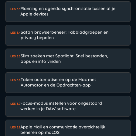
Planning en agenda synchronisatie tussen al je
LES 3.3
Apple devices
Safari browserbeheer: Tabbladgroepen en
LES 3.4
privacy bepalen
Slim zoeken met Spotlight: Snel bestanden,
LES 3.5
apps en info vinden
Taken automatiseren op de Mac met
LES 3.6
Automator en de Opdrachten-app
Focus-modus instellen voor ongestoord
LES 3.7
werken in je DAW software
Apple Mail en communicatie overzichtelijk
LES 3.8
beheren op macOS