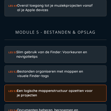
Overal toegang tot je muziekprojecten vanaf
LES 4.9
al je Apple devices
MODULE 5 - BESTANDEN & OPSLAG
Slim gebruik van de Finder: Voorkeuren en
LES 5.1
navigatietips
Bestanden organiseren met mappen en
LES 5.2
visuele Finder-tags
Een logische mappenstructuur opzetten voor
LES 5.3
je projecten
Documenten beheren, hernoemen en
LES 5.4