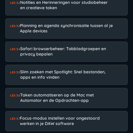
Notities en Herinneringen voor studiobeheer
LES 3.2
en creatieve taken
Planning en agenda synchronisatie tussen al je
LES 3.3
Apple devices
Safari browserbeheer: Tabbladgroepen en
LES 3.4
privacy bepalen
Slim zoeken met Spotlight: Snel bestanden,
LES 3.5
apps en info vinden
Taken automatiseren op de Mac met
LES 3.6
Automator en de Opdrachten-app
Focus-modus instellen voor ongestoord
LES 3.7
werken in je DAW software