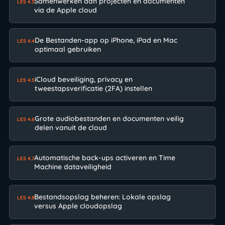
Samenwerken aan projecten en documenten
LES 4.3
via de Apple cloud
De Bestanden-app op iPhone, iPad en Mac
LES 4.4
optimaal gebruiken
iCloud beveiliging, privacy en
LES 4.5
tweestapsverificatie (2FA) instellen
Grote audiobestanden en documenten veilig
LES 4.6
delen vanuit de cloud
Automatische back-ups activeren en Time
LES 4.7
Machine dataveiligheid
Bestandsopslag beheren: Lokale opslag
LES 4.8
versus Apple cloudopslag