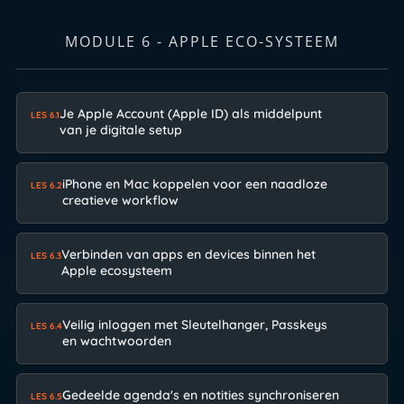
MODULE 6 - APPLE ECO-SYSTEEM
Je Apple Account (Apple ID) als middelpunt
LES 6.1
van je digitale setup
iPhone en Mac koppelen voor een naadloze
LES 6.2
creatieve workflow
Verbinden van apps en devices binnen het
LES 6.3
Apple ecosysteem
Veilig inloggen met Sleutelhanger, Passkeys
LES 6.4
en wachtwoorden
Gedeelde agenda's en notities synchroniseren
LES 6.5