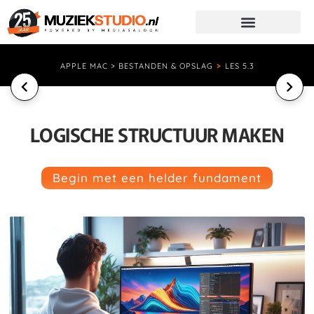
APPLE MAC > BESTANDEN & OPSLAG
>
LES 5.3
LOGISCHE STRUCTUUR MAKEN
Begin met een helder fundament