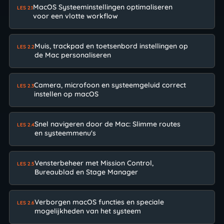
MacOS Systeeminstellingen optimaliseren
LES 2.1
voor een vlotte workflow
Muis, trackpad en toetsenbord instellingen op
LES 2.2
de Mac personaliseren
Camera, microfoon en systeemgeluid correct
LES 2.3
instellen op macOS
Snel navigeren door de Mac: Slimme routes
LES 2.4
en systeemmenu's
Vensterbeheer met Mission Control,
LES 2.5
Bureaublad en Stage Manager
Verborgen macOS functies en speciale
LES 2.6
mogelijkheden van het systeem