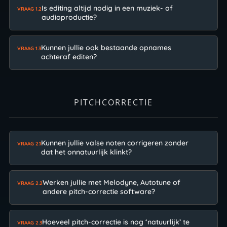
Is editing altijd nodig in een muziek- of
VRAAG 1.2
audioproductie?
Kunnen jullie ook bestaande opnames
VRAAG 1.3
achteraf editen?
PITCHCORRECTIE
Kunnen jullie valse noten corrigeren zonder
VRAAG 2.1
dat het onnatuurlijk klinkt?
Werken jullie met Melodyne, Autotune of
VRAAG 2.2
andere pitch-correctie software?
Hoeveel pitch-correctie is nog ‘natuurlijk’ te
VRAAG 2.3