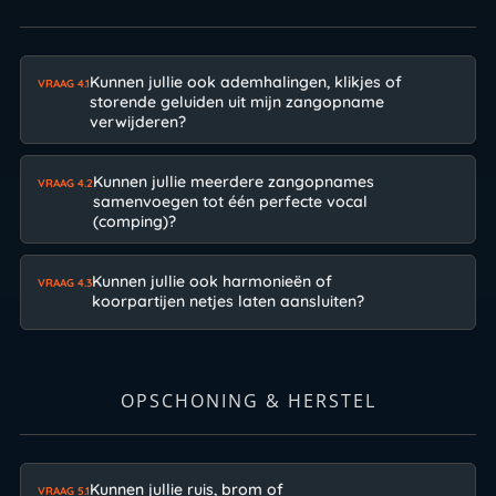
Kunnen jullie ook ademhalingen, klikjes of
VRAAG 4.1
storende geluiden uit mijn zangopname
verwijderen?
Kunnen jullie meerdere zangopnames
VRAAG 4.2
samenvoegen tot één perfecte vocal
(comping)?
Kunnen jullie ook harmonieën of
VRAAG 4.3
koorpartijen netjes laten aansluiten?
OPSCHONING & HERSTEL
Kunnen jullie ruis, brom of
VRAAG 5.1