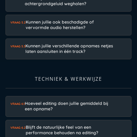
achtergrondgeluid weghalen?
Kunnen jullie ook beschadigde of
VRAAG 5.2
vervormde audio herstellen?
Kunnen jullie verschillende opnames netjes
VRAAG 5.3
laten aansluiten in één track?
TECHNIEK & WERKWIJZE
Hoeveel editing doen jullie gemiddeld bij
VRAAG 6.1
een opname?
Blijft de natuurlijke feel van een
VRAAG 6.2
performance behouden na editing?