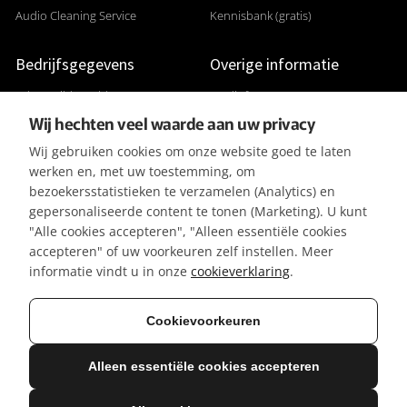
Audio Cleaning Service
Kennisbank (gratis)
Bedrijfsgegevens
Overige informatie
Adres: Gildenveld 89
Studiofoto's
Wij hechten veel waarde aan uw privacy
3892 DE Zeewolde
Apparatuurlijst
Wij gebruiken cookies om onze website goed te laten
+31 (0) 36 5226807
Aanleverspecificaties
werken en, met uw toestemming, om
KVK 32096182
Reviews & Recensies
bezoekersstatistieken te verzamelen (Analytics) en
gepersonaliseerde content te tonen (Marketing). U kunt
BTW-ID NL001391737B50
Privacyverklaring
"Alle cookies accepteren", "Alleen essentiële cookies
IBAN NL42KNAB0257116370
Algemene Voorwaarden
accepteren" of uw voorkeuren zelf instellen. Meer
BIC KNABNL2H
Referenties / Klanten
informatie vindt u in onze
cookieverklaring
.
Gratis parkeergelegenheid
Vacatures
Cookievoorkeuren
Alleen essentiële cookies accepteren
© 2026 Mediasaloon | Creatie & Ontwerp: R. Groeneveld
Alle genoemde prijzen zijn excl. btw