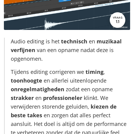
VRAAG
1.1
Audio editing is het
technisch
en
muzikaal
verfijnen
van een opname nadat deze is
opgenomen.
Tijdens editing corrigeren we
timing
,
toonhoogte
en allerlei uiteenlopende
onregelmatigheden
zodat een opname
strakker
en
professioneler
klinkt. We
verwijderen storende geluiden,
kiezen de
beste takes
en zorgen dat alles perfect
aansluit. Het doel is altijd om de performance
te verbeteren zonder dat de natuurlijke feel