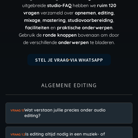
uitgebreide
studio-FAQ
hebben we
ruim 120
vragen
verzameld over
opnemen
,
editing
,
mixage
,
mastering
,
studiovoorbereiding
,
faciliteiten
en
praktische onderwerpen
.
Gebruik de
ronde knoppen
bovenaan om door
de verschillende
onderwerpen
te bladeren.
STEL JE VRAAG VIA WHATSAPP
ALGEMENE EDITING
Wat verstaan jullie precies onder audio
VRAAG 1.1
editing?
Is editing altijd nodig in een muziek- of
VRAAG 1.2