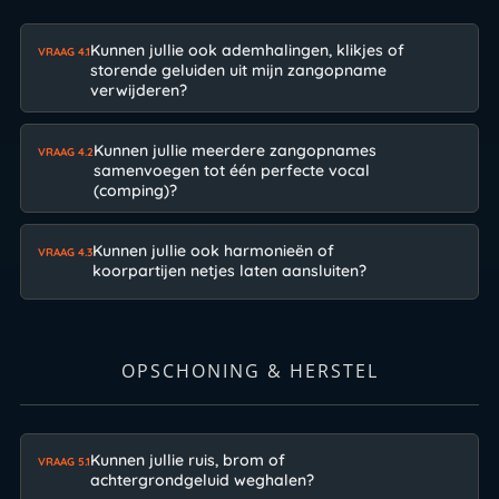
Kunnen jullie ook ademhalingen, klikjes of
VRAAG 4.1
storende geluiden uit mijn zangopname
verwijderen?
Kunnen jullie meerdere zangopnames
VRAAG 4.2
samenvoegen tot één perfecte vocal
(comping)?
Kunnen jullie ook harmonieën of
VRAAG 4.3
koorpartijen netjes laten aansluiten?
OPSCHONING & HERSTEL
Kunnen jullie ruis, brom of
VRAAG 5.1
achtergrondgeluid weghalen?