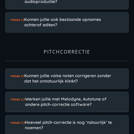
audioproductie?
Kunnen jullie ook bestaande opnames
VRAAG 1.3
achteraf editen?
PITCHCORRECTIE
Kunnen jullie valse noten corrigeren zonder
VRAAG 2.1
dat het onnatuurlijk klinkt?
Werken jullie met Melodyne, Autotune of
VRAAG 2.2
andere pitch-correctie software?
Hoeveel pitch-correctie is nog ‘natuurlijk’ te
VRAAG 2.3
noemen?