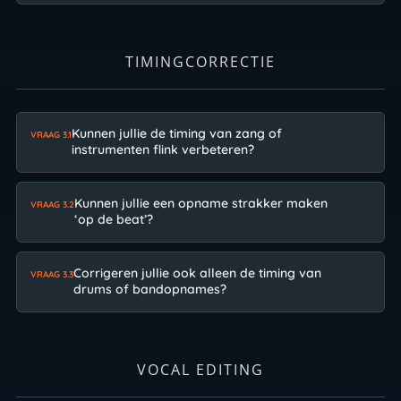
TIMINGCORRECTIE
Kunnen jullie de timing van zang of
VRAAG 3.1
instrumenten flink verbeteren?
Kunnen jullie een opname strakker maken
VRAAG 3.2
‘op de beat’?
Corrigeren jullie ook alleen de timing van
VRAAG 3.3
drums of bandopnames?
VOCAL EDITING