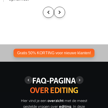
Gratis 50% KORTING voor nieuwe klanten!
FAQ-PAGINA
OVER EDITING
Hier vind je een
overzicht
met de meest
gestelde vragen over
editing
. In deze