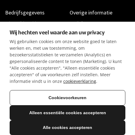
Bedrijfsgegevens
Overige informatie
Adres: Gildenveld 89
Studiofoto's
Wij hechten veel waarde aan uw privacy
3892 DE Zeewolde
Apparatuurlijst
Wij gebruiken cookies om onze website goed te laten
+31 (0) 36 5226807
Aanleverspecificaties
werken en, met uw toestemming, om
KVK 32096182
Reviews & Recensies
bezoekersstatistieken te verzamelen (Analytics) en
gepersonaliseerde content te tonen (Marketing). U kunt
BTW-ID NL001391737B50
Privacyverklaring
"Alle cookies accepteren", "Alleen essentiële cookies
IBAN NL42KNAB0257116370
Algemene Voorwaarden
accepteren" of uw voorkeuren zelf instellen. Meer
BIC KNABNL2H
Referenties / Klanten
informatie vindt u in onze
cookieverklaring
.
Gratis parkeergelegenheid
Vacatures
Cookievoorkeuren
Alleen essentiële cookies accepteren
© 2026 Mediasaloon | Creatie & Ontwerp: R. Groeneveld
Alle genoemde prijzen zijn excl. btw
Alle cookies accepteren
Deze site is beveiligd met reCAPTCHA. De Google
Privacyverklaring
en
Servicevoorwaarden
zijn van
toepassing.