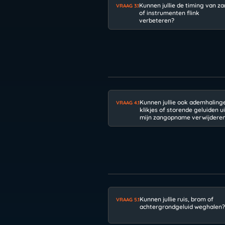
Kunnen jullie de timing van z
VRAAG 3.1
of instrumenten flink
verbeteren?
Kunnen jullie ook ademhaling
VRAAG 4.1
klikjes of storende geluiden ui
mijn zangopname verwijdere
Kunnen jullie ruis, brom of
VRAAG 5.1
achtergrondgeluid weghalen