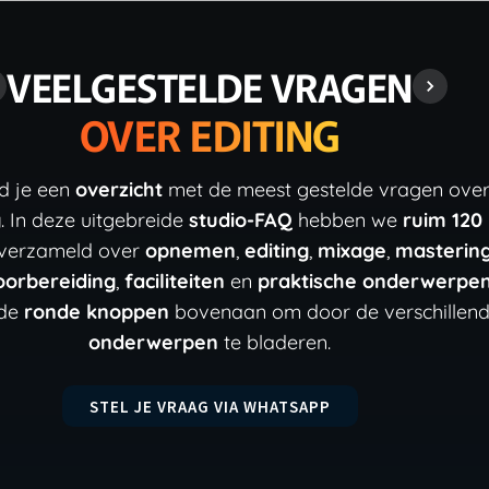
VEELGESTELDE VRAGEN
OVER EDITING
nd je een
overzicht
met de meest gestelde vragen ove
g
. In deze uitgebreide
studio-FAQ
hebben we
ruim 120
verzameld over
opnemen
,
editing
,
mixage
,
masterin
oorbereiding
,
faciliteiten
en
praktische onderwerpe
 de
ronde knoppen
bovenaan om door de verschillen
onderwerpen
te bladeren.
STEL JE VRAAG VIA WHATSAPP