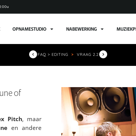
2:00u
E
OPNAMESTUDIO
NABEWERKING
MUZIEKP
FAQ > EDITING
>
VRAAG 2.2
une of
ex Pitch
, maar
une
en andere