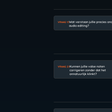
Wat verstaan jullie precies on
VRAAG 1.1
audio editing?
Kunnen jullie valse noten
VRAAG 2.1
corrigeren zonder dat het
onnatuurlijk klinkt?