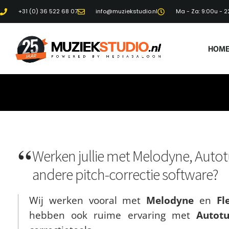
+31 (0) 36 522 68 07
info@muziekstudio.nl
Ma - Za: 9:00u - 2
HOM
Werken jullie met Melodyne, Autot
andere pitch-correctie software?
Wij werken vooral met
Melodyne
en
Fl
hebben ook ruime ervaring met
Autot