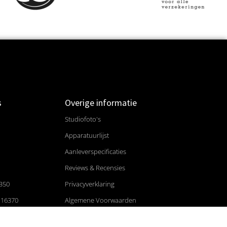
s
Overige informatie
Studiofoto's
Apparatuurlijst
Aanleverspecificaties
Reviews & Recensies
B50
Privacyverklaring
116370
Algemene Voorwaarden
Referenties / Klanten