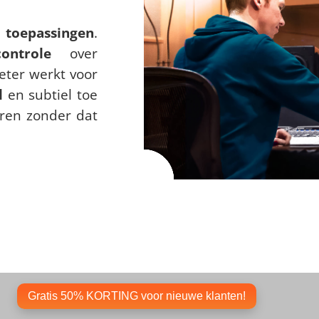
n
toepassingen
.
controle
over
eter werkt voor
l
en subtiel toe
ren zonder dat
Gratis 50% KORTING voor nieuwe klanten!