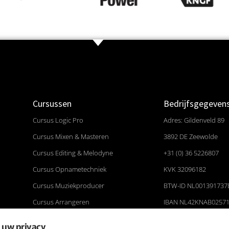
Cursussen
Bedrijfsgegeven
Cursus Logic Pro
Adres: Gildenveld 89
Cursus Mixen & Masteren
3892 DE Zeewolde
Cursus Editing & Melodyne
+31 (0) 36 5226807
Cursus Opnametechniek
KVK 32096182
Cursus Muziekproducer
BTW-ID NL001391737
Cursus Arrangeren
IBAN NL42KNAB0257
Cursus Componeren
BIC KNABNL2H
 uw privacy