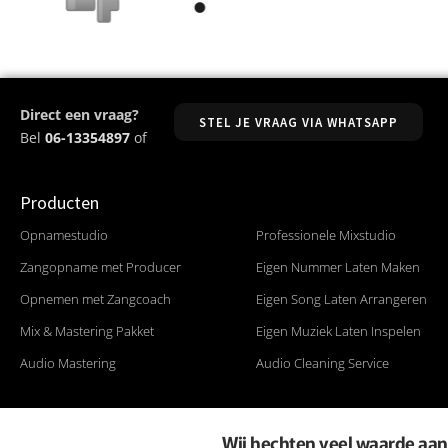
Direct een vraag?
STEL JE VRAAG VIA WHATSAPP
Bel
06-13354897
of
Producten
Producten
Opnamestudio
Professionele Mixstudio
Zangopname met Producer
Eigen Nummer Laten Maken
Opnemen met Zangcoach
Eigen Song Laten Arrangeren
Mix & Mastering Pakket
Eigen Muziek Laten Inspelen
Audio Mastering
Audio Cleaning Service
Wij hechten veel waarde aan