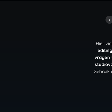
Hier vi
editin
vragen
studiov
Gebruik