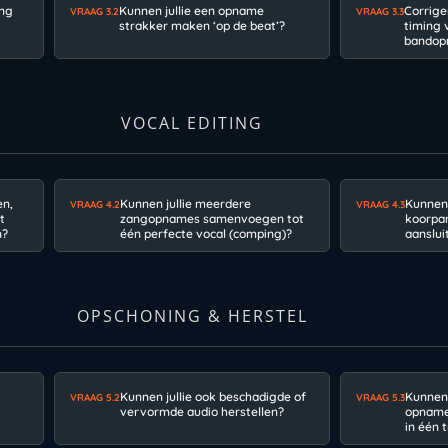
ang
Kunnen jullie een opname
Corriger
VRAAG 3.2
VRAAG 3.3
strakker maken ‘op de beat’?
timing 
bandop
VOCAL EDITING
en,
Kunnen jullie meerdere
Kunnen 
VRAAG 4.2
VRAAG 4.3
t
zangopnames samenvoegen tot
koorpar
n?
één perfecte vocal (comping)?
aanslui
OPSCHONING & HERSTEL
Kunnen jullie ook beschadigde of
Kunnen 
VRAAG 5.2
VRAAG 5.3
?
vervormde audio herstellen?
opnames
in één 