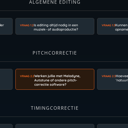
ALGEMENE EDITING
der
Is editing altijd nodig in een
Kunnen 
VRAAG 1.2
VRAAG 1.3
muziek- of audioproductie?
opnames
PITCHCORRECTIE
Werken jullie met Melodyne,
Hoeveel
VRAAG 2.2
VRAAG 2.3
Autotune of andere pitch-
‘natuur
correctie software?
TIMINGCORRECTIE