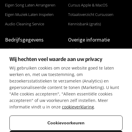
Eigen Song Laten Arrangeren
Cursus Apple & MacOS
Eigen Muziek Laten Inspelen
Totaaloverzicht Cursussen
Audio Cleaning Service
Kennisbank (gratis)
Bedrijfsgegevens
Overige informatie
Adres: Gildenveld 89
Studiofoto's
Wij hechten veel waarde aan uw privacy
3892 DE Zeewolde
Apparatuurlijst
Wij gebruiken cookies om onze website goed te laten
+31 (0) 36 5226807
Aanleverspecificaties
werken en, met uw toestemming, om
KVK 32096182
Reviews & Recensies
bezoekersstatistieken te verzamelen (Analytics) en
gepersonaliseerde content te tonen (Marketing). U kunt
BTW-ID NL001391737B50
Privacyverklaring
"Alle cookies accepteren", "Alleen essentiële cookies
IBAN NL42KNAB0257116370
Algemene Voorwaarden
accepteren" of uw voorkeuren zelf instellen. Meer
BIC KNABNL2H
Referenties / Klanten
informatie vindt u in onze
cookieverklaring
.
Gratis parkeergelegenheid
Vacatures
Cookievoorkeuren