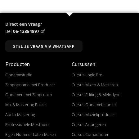
Direct een vraag?
Bel
06-13354897
of
STEL JE VRAAG VIA WHATSAPP
Producten
Cursussen
Opnamestudio
Cursus Logic Pro
Zangopname met Producer
Cursus Mixen & Masteren
Opnemen met Zangcoach
Cursus Editing & Melodyne
Mix & Mastering Pakket
Cursus Opnametechniek
Audio Mastering
Cursus Muziekproducer
Professionele Mixstudio
Cursus Arrangeren
Eigen Nummer Laten Maken
Cursus Componeren