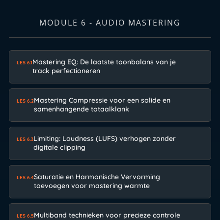
MODULE 6 - AUDIO MASTERING
Mastering EQ: De laatste toonbalans van je
LES 6.1
track perfectioneren
Mastering Compressie voor een solide en
LES 6.2
samenhangende totaalklank
Limiting: Loudness (LUFS) verhogen zonder
LES 6.3
digitale clipping
Saturatie en Harmonische Vervorming
LES 6.4
toevoegen voor mastering warmte
Multiband technieken voor precieze controle
LES 6.5