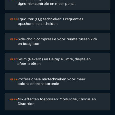
dynamiekcontrole en meer punch
Equalizer (EQ) technieken: Frequenties
LES 5.5
opschonen en scheiden
Side-chain compressie voor ruimte tussen kick
LES 5.6
en basgitaar
Galm (Reverb) en Delay: Ruimte, diepte en
LES 5.7
sfeer creëren
Professionele mixtechnieken voor meer
LES 5.8
balans en transparantie
Mix effecten toepassen: Modulatie, Chorus en
LES 5.9
Distortion