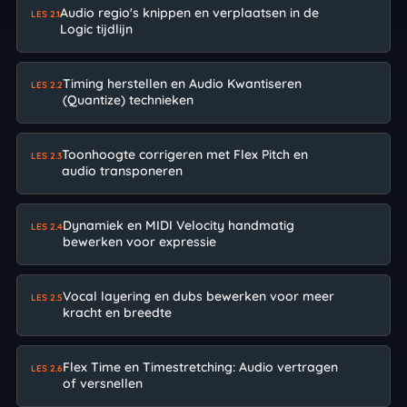
Audio regio's knippen en verplaatsen in de
LES 2.1
Logic tijdlijn
Timing herstellen en Audio Kwantiseren
LES 2.2
(Quantize) technieken
Toonhoogte corrigeren met Flex Pitch en
LES 2.3
audio transponeren
Dynamiek en MIDI Velocity handmatig
LES 2.4
bewerken voor expressie
Vocal layering en dubs bewerken voor meer
LES 2.5
kracht en breedte
Flex Time en Timestretching: Audio vertragen
LES 2.6
of versnellen