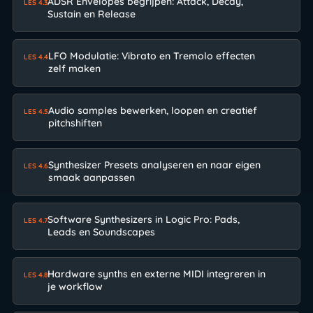
ADSR Envelopes begrijpen: Attack, Decay,
LES 4.3
Sustain en Release
LFO Modulatie: Vibrato en Tremolo effecten
LES 4.4
zelf maken
Audio samples bewerken, loopen en creatief
LES 4.5
pitchshiften
Synthesizer Presets analyseren en naar eigen
LES 4.6
smaak aanpassen
Software Synthesizers in Logic Pro: Pads,
LES 4.7
Leads en Soundscapes
Hardware synths en externe MIDI integreren in
LES 4.8
je workflow