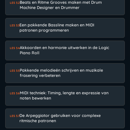
Beats en Ritme Grooves maken met Drum
LES 3.2
Machine Designer en Drummer
Een pakkende Bassline maken en MIDI
LES 3.3
patronen programmeren
Akkoorden en harmonie uitwerken in de Logic
LES 3.4
Piano Roll
Pakkende melodieën schrijven en muzikale
LES 3.5
frasering verbeteren
MIDI techniek: Timing, lengte en expressie van
LES 3.6
noten bewerken
De Arpeggiator gebruiken voor complexe
LES 3.7
ritmische patronen