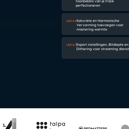
toonbalans van je track
perfectioneren
Saturatie en Harmonische
LES 6.4
Vervorming toevoegen voor
mastering warmte
Export instellingen, Bitdiepte en
LES 6.7
Dithering voor streaming diens