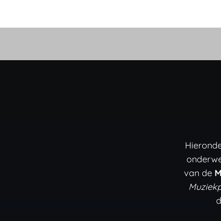
Hieronde
onderwe
van de
M
Muziekp
d