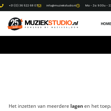
+31 (0) 36 522 68 07
info@muziekstudio.nl
Ma - Za: 9:00u - 2
HOM
Het inzetten van meerdere
lagen
en het toep