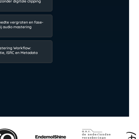
onder digitale clipping
eedte vergroten en fase-
bij audio mastering
tering Workflow:
tie, ISRC en Metadata