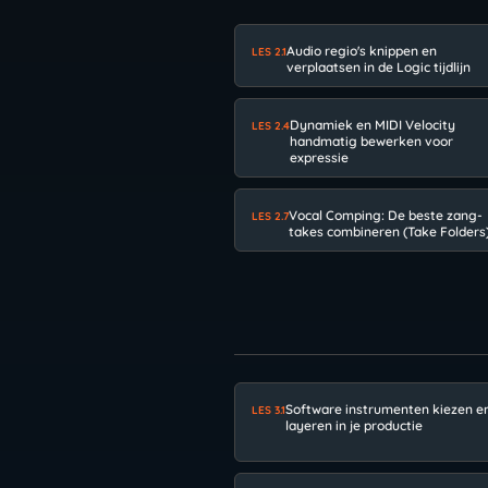
Audio regio's knippen en
LES 2.1
verplaatsen in de Logic tijdlijn
Dynamiek en MIDI Velocity
LES 2.4
handmatig bewerken voor
expressie
Vocal Comping: De beste zang-
LES 2.7
takes combineren (Take Folders
Software instrumenten kiezen e
LES 3.1
layeren in je productie