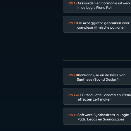
Akkoorden en harmonie uitwer
LES 3.4
in de Logic Piano Roll
De Arpeggiator gebruiken voor
LES 3.7
complexe ritmische patronen
Klankanalyse en de basis van
LES 4.1
Synthese (Sound Design)
LFO Modulatie: Vibrato en Trem
LES 4.4
effecten zelf maken
Software Synthesizers in Logic P
LES 4.7
Pads, Leads en Soundscapes