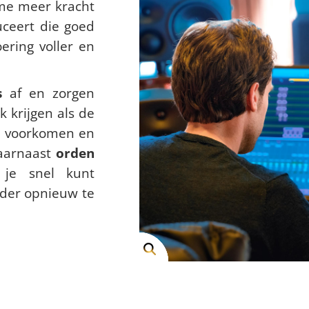
me meer kracht
uceert die goed
ering voller en
s
af en zorgen
 krijgen als de
te voorkomen en
Daarnaast
orden
t je snel kunt
nder opnieuw te