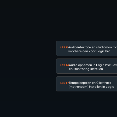
Audio interface en studiomonito
LES 1.1
voorbereiden voor Logic Pro
Audio opnemen in Logic Pro: Lev
LES 1.4
en Monitoring instellen
Tempo bepalen en Clicktrack
LES 1.7
(metronoom) instellen in Logic