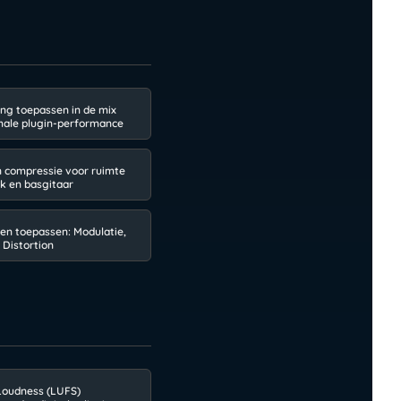
ing toepassen in de mix
male plugin-performance
n compressie voor ruimte
ck en basgitaar
ten toepassen: Modulatie,
 Distortion
 Loudness (LUFS)