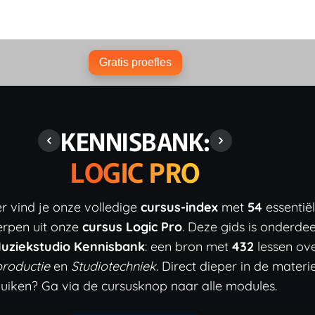
Gratis proefles
KENNISBANK:
LOGIC PRO
r vind je onze volledige
cursus-index
met
54
essentië
rpen uit onze
cursus Logic Pro
. Deze gids is onderdee
uziekstudio Kennisbank
: een bron met
432
lessen ov
roductie
en
Studiotechniek
. Direct dieper in de materi
uiken? Ga via de cursusknop naar alle modules.