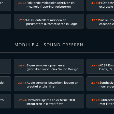
ken
Pakkende melodieën schrijven en
MIDI techn
LES 3.5
LES 3.6
muzikale frasering verbeteren
expressie
MIDI Controllers mappen en
Snelle Pr
LES 3.8
LES 3.9
parameters automatiseren in Logic
essentiël
MODULE 4 - SOUND CREËREN
Eigen samples opnemen en
ADSR Enve
LES 4.2
LES 4.3
gebruiken voor uniek Sound Design
Decay, Su
olo
Audio samples bewerken, loopen en
Synthesiz
LES 4.5
LES 4.6
creatief pitchshiften
naar eig
ro:
Hardware synths en externe MIDI
Subtracti
LES 4.8
LES 4.9
integreren in je workflow
met Filter