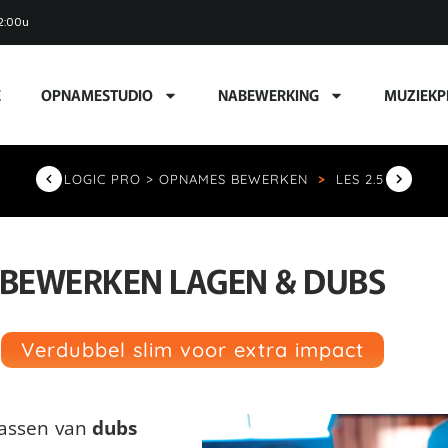
2:00u
E
OPNAMESTUDIO
NABEWERKING
MUZIEKP
LOGIC PRO > OPNAMES BEWERKEN
>
LES 2.5
BEWERKEN LAGEN & DUBS
Verdubbel slim voor extra impact
assen van
dubs