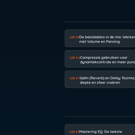
De basisbalans in de mix: Werke
LES 5.1
met Volume en Panning
Compressie gebruiken voor
LES 5.4
dynamiekcontrole en meer pun
Galm (Reverb) en Delay: Ruimte
LES 5.7
diepte en sfeer creëren
Mastering EQ: De laatste
LES 6.1