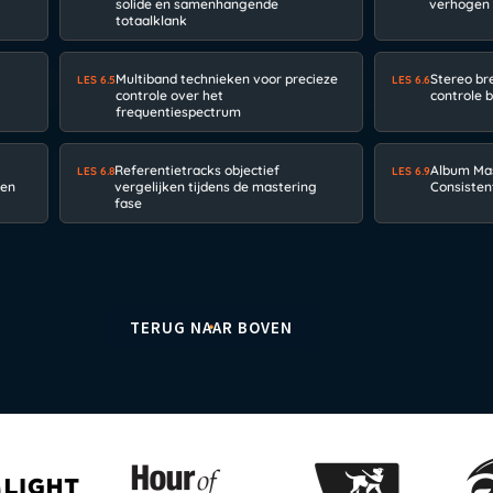
solide en samenhangende
verhogen z
totaalklank
Multiband technieken voor precieze
Stereo br
LES 6.5
LES 6.6
controle over het
controle 
frequentiespectrum
Referentietracks objectief
Album Mas
LES 6.8
LES 6.9
ten
vergelijken tijdens de mastering
Consisten
fase
TERUG NAAR BOVEN