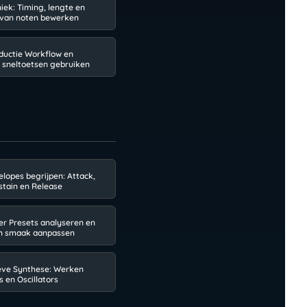
iek: Timing, lengte en
 van noten bewerken
oductie Workflow en
e sneltoetsen gebruiken
lopes begrijpen: Attack,
stain en Release
er Presets analyseren en
en smaak aanpassen
eve Synthese: Werken
s en Oscillators