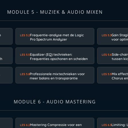
MODULE 5 - MUZIEK & AUDIO MIXEN
n
Frequentie-analyse met de Logic
Gain Stag
LES 5.2
LES 5.3
Pro Spectrum Analyzer
voor opti
Equalizer (EQ) technieken:
Side-chai
LES 5.5
LES 5.6
ch
Frequenties opschonen en scheiden
tussen ki
,
Professionele mixtechnieken voor
Mix effec
LES 5.8
LES 5.9
meer balans en transparantie
Chorus en
MODULE 6 - AUDIO MASTERING
Mastering Compressie voor een
Limiting:
LES 6.2
LES 6.3