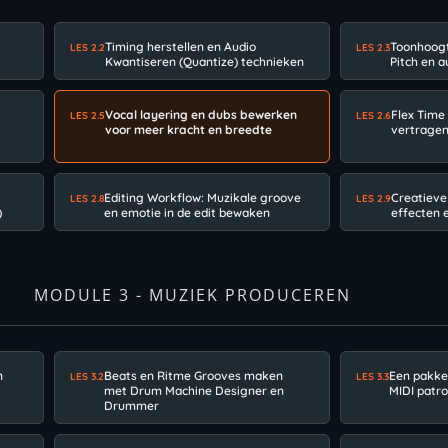
Timing herstellen en Audio
Toonhoogt
LES 2.2
LES 2.3
Kwantiseren (Quantize) technieken
Pitch en 
Vocal layering en dubs bewerken
Flex Time
LES 2.5
LES 2.6
voor meer kracht en breedte
vertragen
Editing Workflow: Muzikale groove
Creatieve
LES 2.8
LES 2.9
)
en emotie in de edit bewaken
effecten 
MODULE 3 - MUZIEK PRODUCEREN
n
Beats en Ritme Grooves maken
Een pakke
LES 3.2
LES 3.3
met Drum Machine Designer en
MIDI pat
Drummer