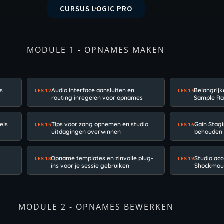
CURSUS LOGIC PRO
MODULE 1 - OPNAMES MAKEN
rs
Audio interface aansluiten en
Belangrijk
LES 1.2
LES 1.3
routing inregelen voor opnames
Sample Rat
els
Tips voor zang opnemen en studio
Gain Stag
LES 1.5
LES 1.6
uitdagingen overwinnen
behouden 
Opname templates en zinvolle plug-
Studio acc
LES 1.8
LES 1.9
ins voor je sessie gebruiken
Shockmou
MODULE 2 - OPNAMES BEWERKEN