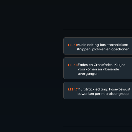
Audio editing basistechnieken:
LES 1.1
Knippen, plakken en opschonen
Fades en Crossfades: Klikjes
LES 1.4
voorkomen en vloeiende
overgangen
Multitrack editing: Fase-bewust
LES 1.7
bewerken per microfoongroep