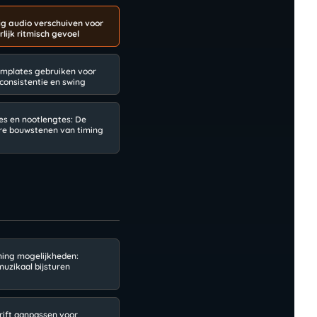
 audio verschuiven voor
lijk ritmisch gevoel
mplates gebruiken voor
 consistentie en swing
es en nootlengtes: De
re bouwstenen van timing
ning mogelijkheden:
muzikaal bijsturen
Drift aanpassen voor