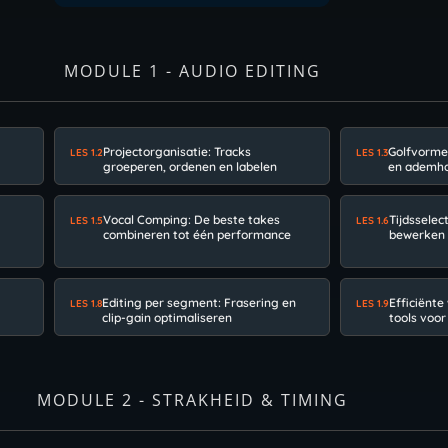
MODULE 1 - AUDIO EDITING
Projectorganisatie: Tracks
Golfvorme
LES 1.2
LES 1.3
groeperen, ordenen en labelen
en ademha
Vocal Comping: De beste takes
Tijdssele
LES 1.5
LES 1.6
combineren tot één performance
bewerken 
Editing per segment: Frasering en
Efficiënte
LES 1.8
LES 1.9
clip-gain optimaliseren
tools voor
MODULE 2 - STRAKHEID & TIMING