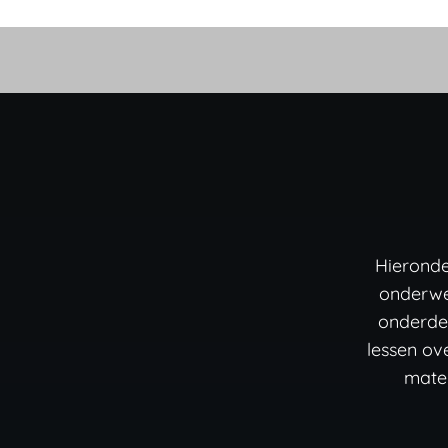
Hieronde
onderwe
onderde
lessen ov
mater