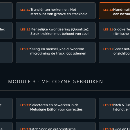
Transiënten herkennen: Het
Handmatig
LES 2.2
LES 2.3
startpunt van groove en strakheid
een natuur
lex
Menselijke kwantisering (Quantize):
Groove Te
LES 2.5
LES 2.6
Strak trekken met behoud van soul
ritmische
Swing en menselijkheid: Waarom
Ghost not
LES 2.8
LES 2.9
microtiming de track laat ademen
onzichtba
MODULE 3 - MELODYNE GEBRUIKEN
e:
Selecteren en bewerken in de
Pitch & Tu
LES 3.2
LES 3.3
Melodyne Editor voor correcties
Intonatie 
te
Pitch Snap en automatische
Glide en 
LES 3.5
LES 3.6