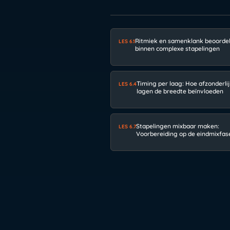
Ritmiek en samenklank beoorde
LES 6.1
binnen complexe stapelingen
Timing per laag: Hoe afzonderli
LES 6.4
lagen de breedte beïnvloeden
Stapelingen mixbaar maken:
LES 6.7
Voorbereiding op de eindmixfas