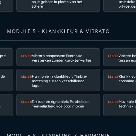
g
op je gehoor in plaats van het
artistieke
scherm
uitvoerde
MODULE 5 - KLANKKLEUR & VIBRATO
epte
Vibrato aanpassen: Expressie
Vibrato b
LES 5.2
LES 5.3
versterken zonder karakterverlies
tussen ex
 de
Harmonie in klankkleur: Timbre-
Klankkleu
LES 5.5
LES 5.6
matching tussen verschillende
spanning 
lagen
Textuur en dynamiek: Ruwheid en
Muzikale 
LES 5.8
LES 5.9
n
menselijkheid voelbaar maken
techniek 
MODULE 6 - STAPELING & HARMONIE