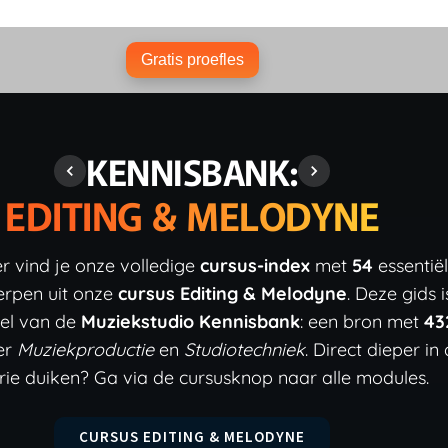
Gratis proefles
KENNISBANK:
EDITING & MELODYNE
r vind je onze volledige
cursus-index
met
54
essentië
rpen uit onze
cursus Editing & Melodyne
. Deze gids i
el van de
Muziekstudio Kennisbank
: een bron met
43
er
Muziekproductie
en
Studiotechniek
. Direct dieper in
ie duiken? Ga via de cursusknop naar alle modules.
CURSUS EDITING & MELODYNE