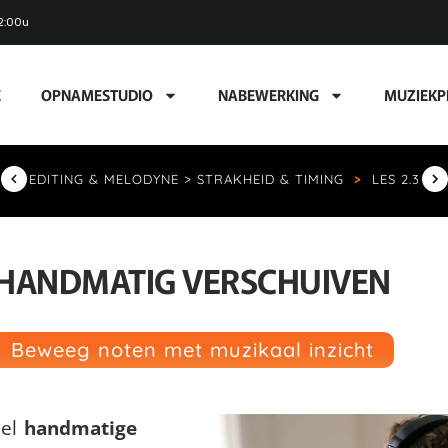
2:00u
E
OPNAMESTUDIO
NABEWERKING
MUZIEKP
EDITING & MELODYNE > STRAKHEID & TIMING
>
LES 2.3
HANDMATIG VERSCHUIVEN
Beweeg noten met muzikaal inzicht
eel
handmatige