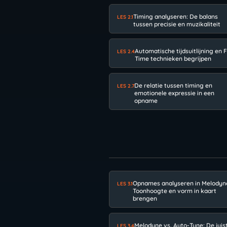
Timing analyseren: De balans
LES 2.1
tussen precisie en muzikaliteit
Automatische tijdsuitlijning en F
LES 2.4
Time technieken begrijpen
De relatie tussen timing en
LES 2.7
emotionele expressie in een
opname
Opnames analyseren in Melodyn
LES 3.1
Toonhoogte en vorm in kaart
brengen
Melodyne vs. Auto-Tune: De juis
LES 3.4