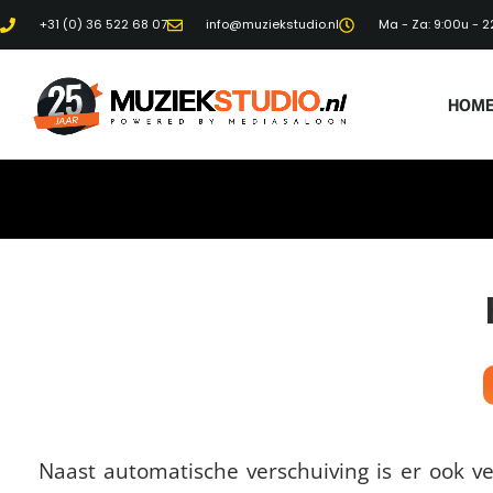
+31 (0) 36 522 68 07
info@muziekstudio.nl
Ma - Za: 9:00u - 2
HOM
Naast automatische verschuiving is er ook v