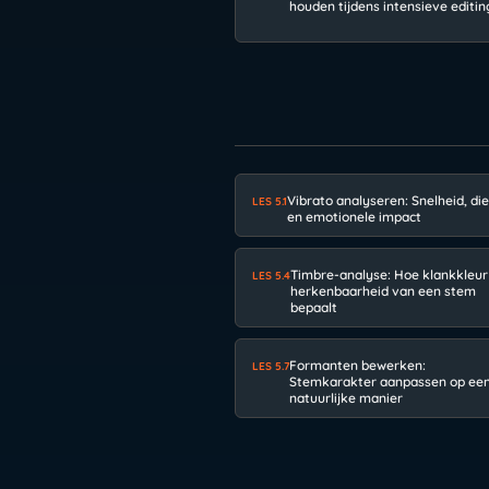
houden tijdens intensieve editin
Vibrato analyseren: Snelheid, di
LES 5.1
en emotionele impact
Timbre-analyse: Hoe klankkleur
LES 5.4
herkenbaarheid van een stem
bepaalt
Formanten bewerken:
LES 5.7
Stemkarakter aanpassen op ee
natuurlijke manier