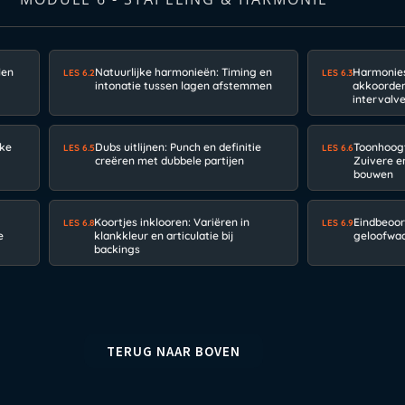
len
Natuurlijke harmonieën: Timing en
Harmonies
LES 6.2
LES 6.3
intonatie tussen lagen afstemmen
akkoorde
intervalv
jke
Dubs uitlijnen: Punch en definitie
Toonhoog
LES 6.5
LES 6.6
creëren met dubbele partijen
Zuivere e
bouwen
Koortjes inklooren: Variëren in
Eindbeoor
LES 6.8
LES 6.9
e
klankkleur en articulatie bij
geloofwaa
backings
TERUG NAAR BOVEN