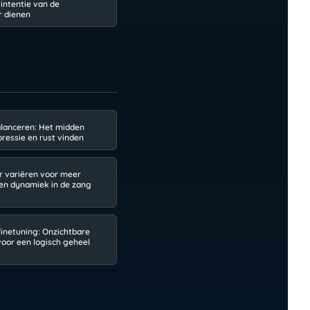
 intentie van de
r dienen
alanceren: Het midden
pressie en rust vinden
r variëren voor meer
en dynamiek in de zang
finetuning: Onzichtbare
voor een logisch geheel