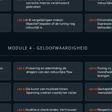
correctie macros verantwoord
natuurlij
gebruiken
A-B vergelijkingen maken:
Chromatiek
LES 3.8
LES 3.9
Objectief bepalen of de tuning nog
Expressie
natuurlijk is
behouden
MODULE 4 - GELOOFWAARDIGHEID
is
Frasering en ademhaling als
Tuning vs
LES 4.2
LES 4.3
dragers van een natuurlijke flow
toonafwij
brengen
De kunst van muzikaal timen:
Gestapeld
LES 4.5
LES 4.6
j
Spanning creëren voorbij het raster
menselij
Auditieve checkrondes: Vertrouwen
Respectvo
LES 4.8
LES 4.9