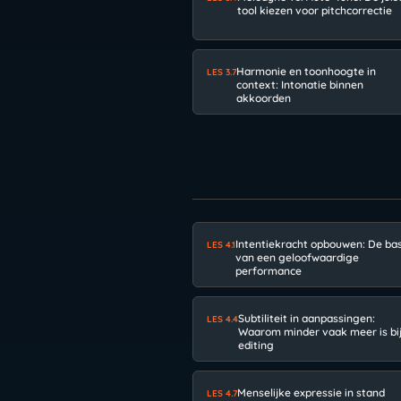
tool kiezen voor pitchcorrectie
Harmonie en toonhoogte in
LES 3.7
context: Intonatie binnen
akkoorden
Intentiekracht opbouwen: De bas
LES 4.1
van een geloofwaardige
performance
Subtiliteit in aanpassingen:
LES 4.4
Waarom minder vaak meer is bi
editing
Menselijke expressie in stand
LES 4.7