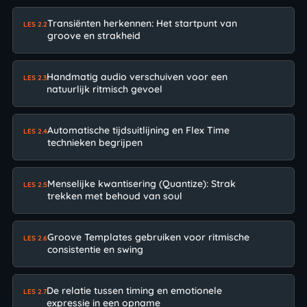
Transiënten herkennen: Het startpunt van
LES 2.2
groove en strakheid
Handmatig audio verschuiven voor een
LES 2.3
natuurlijk ritmisch gevoel
Automatische tijdsuitlijning en Flex Time
LES 2.4
technieken begrijpen
Menselijke kwantisering (Quantize): Strak
LES 2.5
trekken met behoud van soul
Groove Templates gebruiken voor ritmische
LES 2.6
consistentie en swing
De relatie tussen timing en emotionele
LES 2.7
expressie in een opname