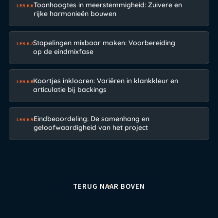
Toonhoogtes in meerstemmigheid: Zuivere en
LES 6.6
rijke harmonieën bouwen
Stapelingen mixbaar maken: Voorbereiding
LES 6.7
op de eindmixfase
Koortjes inklooren: Variëren in klankkleur en
LES 6.8
articulatie bij backings
Eindbeoordeling: De samenhang en
LES 6.9
geloofwaardigheid van het project
TERUG NAAR BOVEN