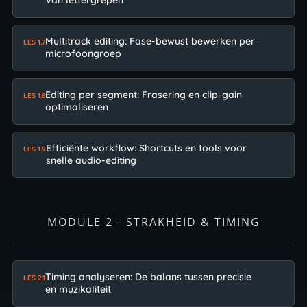
van lettergrepen
Multitrack editing: Fase-bewust bewerken per
LES 1.7
microfoongroep
Editing per segment: Frasering en clip-gain
LES 1.8
optimaliseren
Efficiënte workflow: Shortcuts en tools voor
LES 1.9
snelle audio-editing
MODULE 2 - STRAKHEID & TIMING
Timing analyseren: De balans tussen precisie
LES 2.1
en muzikaliteit