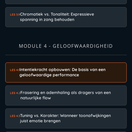
Chromatiek vs. Tonaliteit: Expressieve
LES 3.9
spanning in zang behouden
MODULE 4 - GELOOFWAARDIGHEID
Intentiekracht opbouwen: De basis van een
LES 4.1
geloofwaardige performance
Frasering en ademhaling als dragers van een
LES 4.2
natuurlijke flow
Tuning vs. Karakter: Wanneer toonafwijkingen
LES 4.3
juist emotie brengen