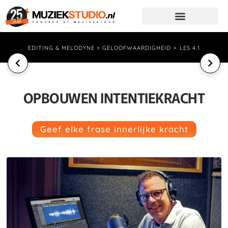
EDITING & MELODYNE > GELOOFWAARDIGHEID
>
LES 4.1
OPBOUWEN INTENTIEKRACHT
Geef elke frase innerlijke kracht