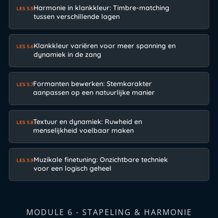
Harmonie in klankkleur: Timbre-matching
LES 5.5
tussen verschillende lagen
Klankkleur variëren voor meer spanning en
LES 5.6
dynamiek in de zang
Formanten bewerken: Stemkarakter
LES 5.7
aanpassen op een natuurlijke manier
Textuur en dynamiek: Ruwheid en
LES 5.8
menselijkheid voelbaar maken
Muzikale finetuning: Onzichtbare techniek
LES 5.9
voor een logisch geheel
MODULE 6 - STAPELING & HARMONIE