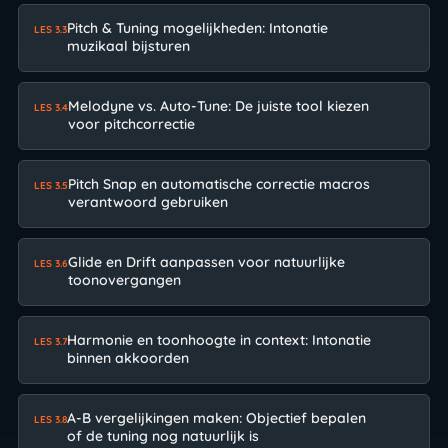
Pitch & Tuning mogelijkheden: Intonatie
LES 3.3
muzikaal bijsturen
Melodyne vs. Auto-Tune: De juiste tool kiezen
LES 3.4
voor pitchcorrectie
Pitch Snap en automatische correctie macros
LES 3.5
verantwoord gebruiken
Glide en Drift aanpassen voor natuurlijke
LES 3.6
toonovergangen
Harmonie en toonhoogte in context: Intonatie
LES 3.7
binnen akkoorden
A-B vergelijkingen maken: Objectief bepalen
LES 3.8
of de tuning nog natuurlijk is