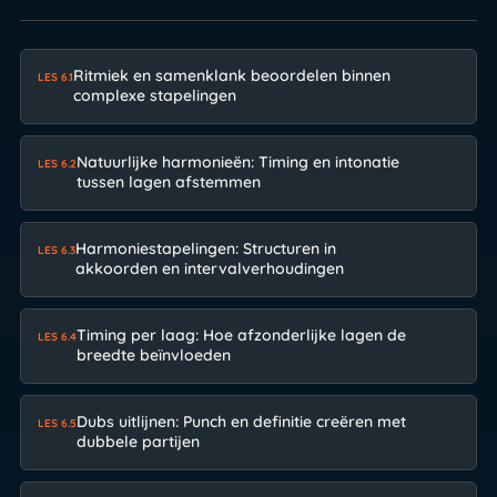
Ritmiek en samenklank beoordelen binnen
LES 6.1
complexe stapelingen
Natuurlijke harmonieën: Timing en intonatie
LES 6.2
tussen lagen afstemmen
Harmoniestapelingen: Structuren in
LES 6.3
akkoorden en intervalverhoudingen
Timing per laag: Hoe afzonderlijke lagen de
LES 6.4
breedte beïnvloeden
Dubs uitlijnen: Punch en definitie creëren met
LES 6.5
dubbele partijen