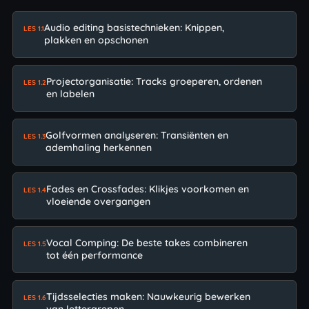
Audio editing basistechnieken: Knippen,
LES 1.1
plakken en opschonen
Projectorganisatie: Tracks groeperen, ordenen
LES 1.2
en labelen
Golfvormen analyseren: Transiënten en
LES 1.3
ademhaling herkennen
Fades en Crossfades: Klikjes voorkomen en
LES 1.4
vloeiende overgangen
Vocal Comping: De beste takes combineren
LES 1.5
tot één performance
Tijdsselecties maken: Nauwkeurig bewerken
LES 1.6