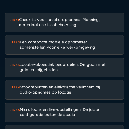
Checklist voor locatie-opnames: Planning,
LES 6.1
materiaal en risicobeheersing
Een compacte mobiele opnameset
LES 6.2
samenstellen voor elke werkomgeving
Locatie-akoestiek beoordelen: Omgaan met
LES 6.3
galm en bijgeluiden
Stroompunten en elektrische veiligheid bij
LES 6.4
audio-opnames op locatie
Microfoons en live-opstellingen: De juiste
LES 6.5
configuratie buiten de studio