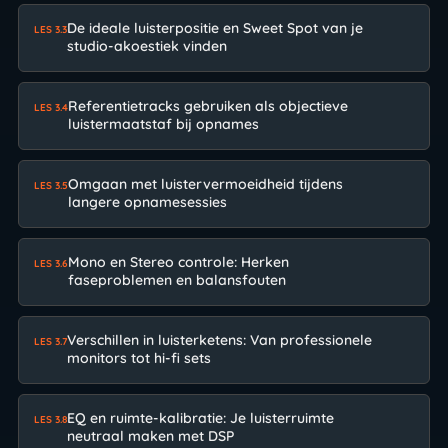
De ideale luisterpositie en Sweet Spot van je
LES 3.3
studio-akoestiek vinden
Referentietracks gebruiken als objectieve
LES 3.4
luistermaatstaf bij opnames
Omgaan met luistervermoeidheid tijdens
LES 3.5
langere opnamesessies
Mono en Stereo controle: Herken
LES 3.6
faseproblemen en balansfouten
Verschillen in luisterketens: Van professionele
LES 3.7
monitors tot hi-fi sets
EQ en ruimte-kalibratie: Je luisterruimte
LES 3.8
neutraal maken met DSP