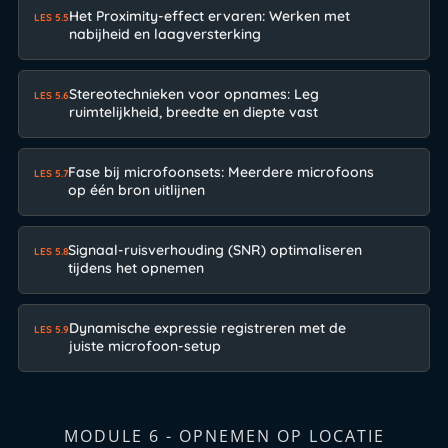
Het Proximity-effect ervaren: Werken met
LES 5.5
nabijheid en laagversterking
Stereotechnieken voor opnames: Leg
LES 5.6
ruimtelijkheid, breedte en diepte vast
Fase bij microfoonsets: Meerdere microfoons
LES 5.7
op één bron uitlijnen
Signaal-ruisverhouding (SNR) optimaliseren
LES 5.8
tijdens het opnemen
Dynamische expressie registreren met de
LES 5.9
juiste microfoon-setup
MODULE 6 - OPNEMEN OP LOCATIE