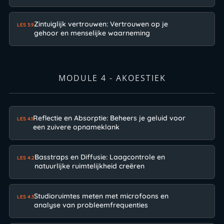
Zintuiglijk vertrouwen: Vertrouwen op je
LES 3.9
gehoor en menselijke waarneming
MODULE 4 - AKOESTIEK
Reflectie en Absorptie: Beheers je geluid voor
LES 4.1
een zuivere opnameklank
Basstraps en Diffusie: Laagcontrole en
LES 4.2
natuurlijke ruimtelijkheid creëren
Studioruimtes meten met microfoons en
LES 4.3
analyse van probleemfrequenties