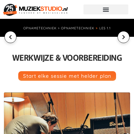
OPNAMETECHNIEK > OPNAMETECHNIEK
>
LES 1.1
WERKWIJZE & VOORBEREIDING
Start elke sessie met helder plan