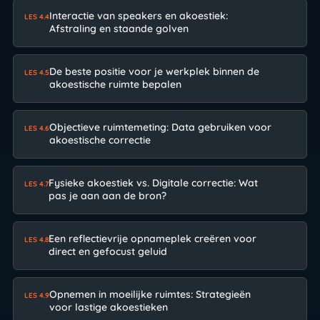
Interactie van speakers en akoestiek:
LES 4.4
Afstraling en staande golven
De beste positie voor je werkplek binnen de
LES 4.5
akoestische ruimte bepalen
Objectieve ruimtemeting: Data gebruiken voor
LES 4.6
akoestische correctie
Fysieke akoestiek vs. Digitale correctie: Wat
LES 4.7
pas je aan aan de bron?
Een reflectievrije opnameplek creëren voor
LES 4.8
direct en gefocust geluid
Opnemen in moeilijke ruimtes: Strategieën
LES 4.9
voor lastige akoestieken