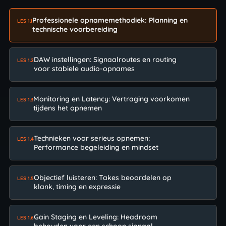
Professionele opnamemethodiek: Planning en
LES 1.1
technische voorbereiding
DAW instellingen: Signaalroutes en routing
LES 1.2
voor stabiele audio-opnames
Monitoring en Latency: Vertraging voorkomen
LES 1.3
tijdens het opnemen
Technieken voor serieus opnemen:
LES 1.4
Performance begeleiding en mindset
Objectief luisteren: Takes beoordelen op
LES 1.5
klank, timing en expressie
Gain Staging en Leveling: Headroom
LES 1.6
behouden voor een schoon signaal