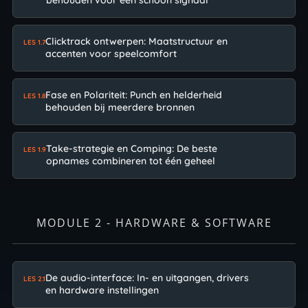
Clicktrack ontwerpen: Maatstructuur en
LES 1.7
accenten voor speelcomfort
Fase en Polariteit: Punch en helderheid
LES 1.8
behouden bij meerdere bronnen
Take-strategie en Comping: De beste
LES 1.9
opnames combineren tot één geheel
MODULE 2 - HARDWARE & SOFTWARE
De audio-interface: In- en uitgangen, drivers
LES 2.1
en hardware instellingen