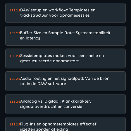
DAW setup en workflow: Templates en
LES 2.2
trackstructuur voor opnamesessies
Buffer Size en Sample Rate: Systeemstabiliteit
LES 2.3
en latency
Sessietemplates maken voor een snelle en
LES 2.4
gestructureerde opnamestart
Audio routing en het signaalpad: Van de bron
LES 2.5
tot in de DAW software
Analoog vs. Digitaal: Klankkarakter,
LES 2.6
signaaloverdracht en conversie
Plug-ins en opnametemplates effectief
LES 2.7
inzetten zonder afleiding