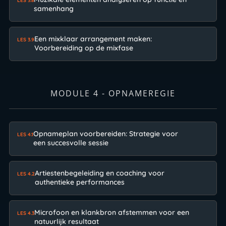
LES 3.8
samenhang
Een mixklaar arrangement maken:
LES 3.9
Voorbereiding op de mixfase
MODULE 4 - OPNAMEREGIE
Opnameplan voorbereiden: Strategie voor
LES 4.1
een succesvolle sessie
Artiestenbegeleiding en coaching voor
LES 4.2
authentieke performances
Microfoon en klankbron afstemmen voor een
LES 4.3
natuurlijk resultaat