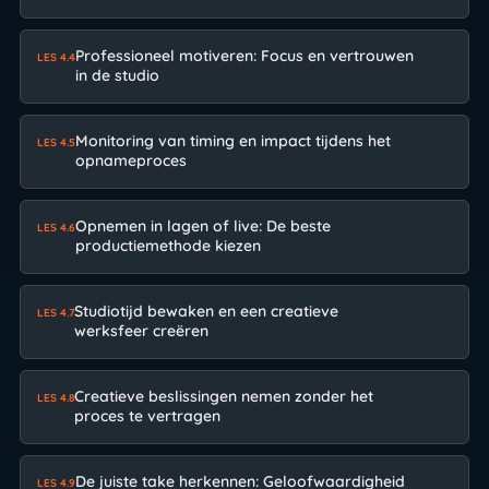
Professioneel motiveren: Focus en vertrouwen
LES 4.4
in de studio
Monitoring van timing en impact tijdens het
LES 4.5
opnameproces
Opnemen in lagen of live: De beste
LES 4.6
productiemethode kiezen
Studiotijd bewaken en een creatieve
LES 4.7
werksfeer creëren
Creatieve beslissingen nemen zonder het
LES 4.8
proces te vertragen
De juiste take herkennen: Geloofwaardigheid
LES 4.9