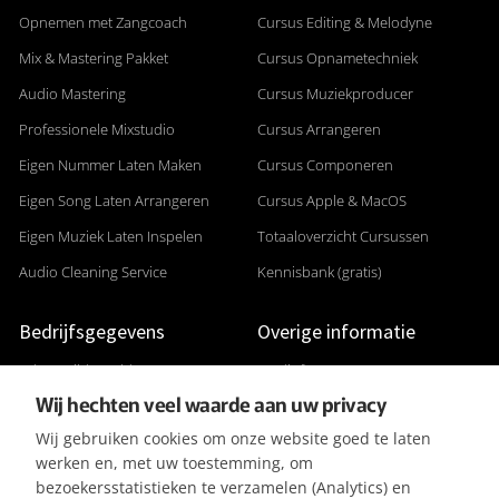
Opnemen met Zangcoach
Cursus Editing & Melodyne
Mix & Mastering Pakket
Cursus Opnametechniek
Audio Mastering
Cursus Muziekproducer
Professionele Mixstudio
Cursus Arrangeren
Eigen Nummer Laten Maken
Cursus Componeren
Eigen Song Laten Arrangeren
Cursus Apple & MacOS
Eigen Muziek Laten Inspelen
Totaaloverzicht Cursussen
Audio Cleaning Service
Kennisbank (gratis)
Bedrijfsgegevens
Overige informatie
Adres: Gildenveld 89
Studiofoto's
Wij hechten veel waarde aan uw privacy
3892 DE Zeewolde
Apparatuurlijst
Wij gebruiken cookies om onze website goed te laten
+31 (0) 36 5226807
Aanleverspecificaties
werken en, met uw toestemming, om
KVK 32096182
Reviews & Recensies
bezoekersstatistieken te verzamelen (Analytics) en