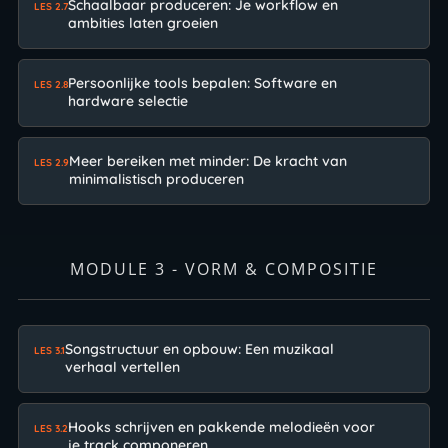
Schaalbaar produceren: Je workflow en
LES 2.7
ambities laten groeien
Persoonlijke tools bepalen: Software en
LES 2.8
hardware selectie
Meer bereiken met minder: De kracht van
LES 2.9
minimalistisch produceren
MODULE 3 - VORM & COMPOSITIE
Songstructuur en opbouw: Een muzikaal
LES 3.1
verhaal vertellen
Hooks schrijven en pakkende melodieën voor
LES 3.2
je track componeren