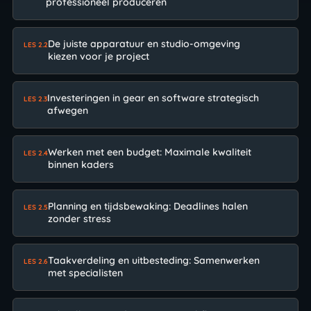
professioneel produceren
De juiste apparatuur en studio-omgeving
LES 2.2
kiezen voor je project
Investeringen in gear en software strategisch
LES 2.3
afwegen
Werken met een budget: Maximale kwaliteit
LES 2.4
binnen kaders
Planning en tijdsbewaking: Deadlines halen
LES 2.5
zonder stress
Taakverdeling en uitbesteding: Samenwerken
LES 2.6
met specialisten