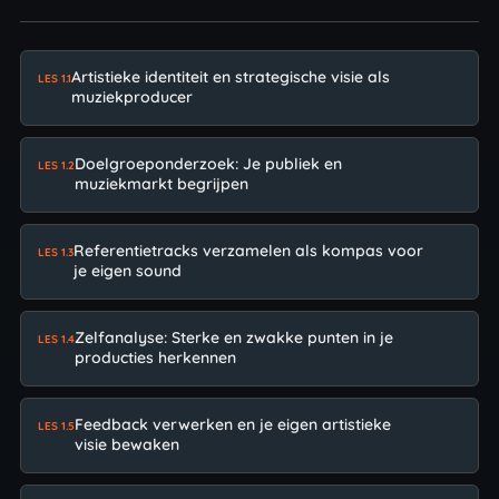
Artistieke identiteit en strategische visie als
LES 1.1
muziekproducer
Doelgroeponderzoek: Je publiek en
LES 1.2
muziekmarkt begrijpen
Referentietracks verzamelen als kompas voor
LES 1.3
je eigen sound
Zelfanalyse: Sterke en zwakke punten in je
LES 1.4
producties herkennen
Feedback verwerken en je eigen artistieke
LES 1.5
visie bewaken