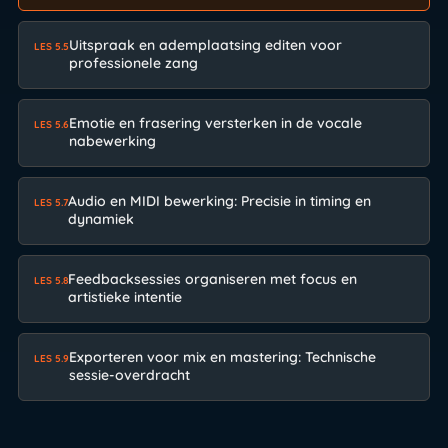
Uitspraak en ademplaatsing editen voor
LES 5.5
professionele zang
Emotie en frasering versterken in de vocale
LES 5.6
nabewerking
Audio en MIDI bewerking: Precisie in timing en
LES 5.7
dynamiek
Feedbacksessies organiseren met focus en
LES 5.8
artistieke intentie
Exporteren voor mix en mastering: Technische
LES 5.9
sessie-overdracht