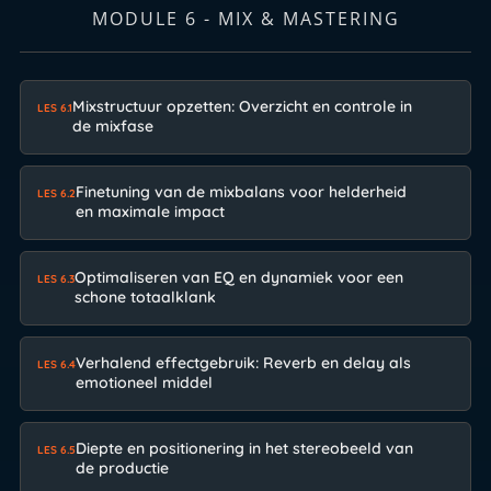
MODULE 6 - MIX & MASTERING
Mixstructuur opzetten: Overzicht en controle in
LES 6.1
de mixfase
Finetuning van de mixbalans voor helderheid
LES 6.2
en maximale impact
Optimaliseren van EQ en dynamiek voor een
LES 6.3
schone totaalklank
Verhalend effectgebruik: Reverb en delay als
LES 6.4
emotioneel middel
Diepte en positionering in het stereobeeld van
LES 6.5
de productie