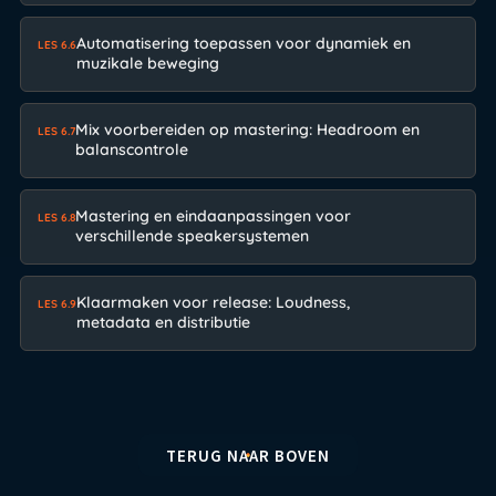
Automatisering toepassen voor dynamiek en
LES 6.6
muzikale beweging
Mix voorbereiden op mastering: Headroom en
LES 6.7
balanscontrole
Mastering en eindaanpassingen voor
LES 6.8
verschillende speakersystemen
Klaarmaken voor release: Loudness,
LES 6.9
metadata en distributie
TERUG NAAR BOVEN