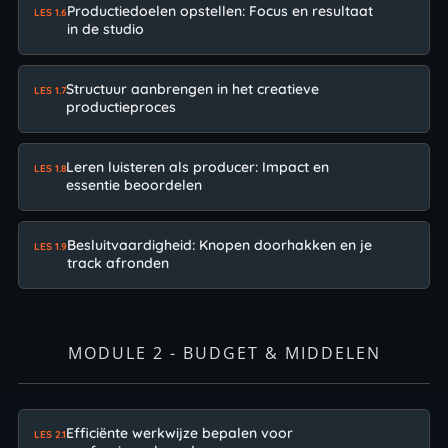
Productiedoelen opstellen: Focus en resultaat
LES 1.6
in de studio
Structuur aanbrengen in het creatieve
LES 1.7
productieproces
Leren luisteren als producer: Impact en
LES 1.8
essentie beoordelen
Besluitvaardigheid: Knopen doorhakken en je
LES 1.9
track afronden
MODULE 2 - BUDGET & MIDDELEN
Efficiënte werkwijze bepalen voor
LES 2.1