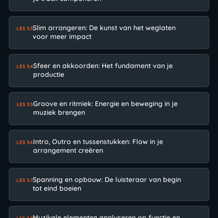
Slim arrangeren: De kunst van het weglaten
LES 3.3
voor meer impact
Sfeer en akkoorden: Het fundament van je
LES 3.4
productie
Groove en ritmiek: Energie en beweging in je
LES 3.5
muziek brengen
Intro, Outro en tussenstukken: Flow in je
LES 3.6
arrangement creëren
Spanning en opbouw: De luisteraar van begin
LES 3.7
tot eind boeien
Muzikale elementen analyseren op functie en