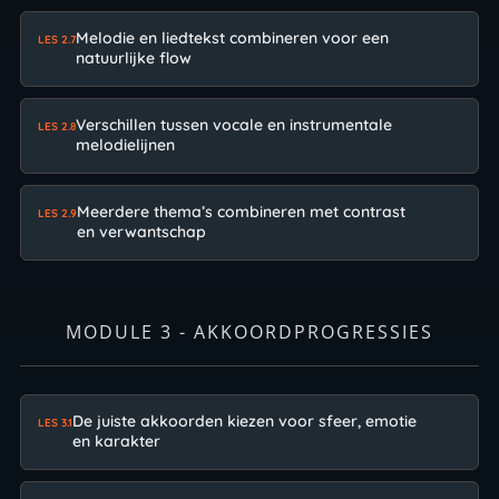
Melodie en liedtekst combineren voor een
LES 2.7
natuurlijke flow
Verschillen tussen vocale en instrumentale
LES 2.8
melodielijnen
Meerdere thema’s combineren met contrast
LES 2.9
en verwantschap
MODULE 3 - AKKOORDPROGRESSIES
De juiste akkoorden kiezen voor sfeer, emotie
LES 3.1
en karakter