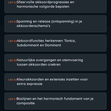
Sfeervolle akkoordprogressies en
LES 3.2
harmonische volgorde bepalen
Spanning en release (ontspanning) in je
LES 3.3
akkoordenschema’s
Akkoordfuncties herkennen: Tonica,
LES 3.4
Subdominant en Dominant
Natuurlijke overgangen en stemvoering
LES 3.5
tussen akkoorden creëren
Kleurakkoorden en extensies inzetten voor
LES 3.6
extra expressie
Baslijnen en het harmonisch fundament van je
LES 3.7
compositie