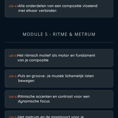
Alle onderdelen van een compositie vloeiend
LES 4.9
met elkaar verbinden
MODULE 5 - RITME & METRUM
Het ritmisch motief als motor en fundament
LES 5.1
van je compositie
Puls en groove: Je muziek lichamelijk laten
LES 5.2
bewegen
Ritmische accenten en contrast voor een
LES 5.3
dynamische focus
Het metrum en de maatsoort voor je
LES 5.4