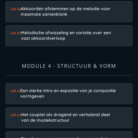
Akkoorden afstemmen op de melodie voor
LES 3.8
maximale samenklank
Melodische afwisseling en variatie over een
LES 3.9
vast akkoordverloop
MODULE 4 - STRUCTUUR & VORM
Een sterke intro en expositie van je compositie
LES 4.1
vormgeven
Het couplet als dragend en verhalend deel
LES 4.2
van de muziekstructuur