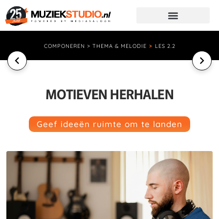
COMPONEREN > THEMA & MELODIE
>
LES 2.2
MOTIEVEN HERHALEN
Geef ideeën ruimte om te landen