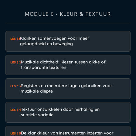
MODULE 6 - KLEUR & TEXTUUR
Klanken samenvoegen voor meer
LES 6.1
gelaagdheid en beweging
Muzikale dichtheid: Kiezen tussen dikke of
LES 6.2
transparante texturen
Registers en meerdere lagen gebruiken voor
LES 6.3
muzikale diepte
Textuur ontwikkelen door herhaling en
LES 6.4
subtiele variatie
De klankkleur van instrumenten inzetten voor
LES 6.5