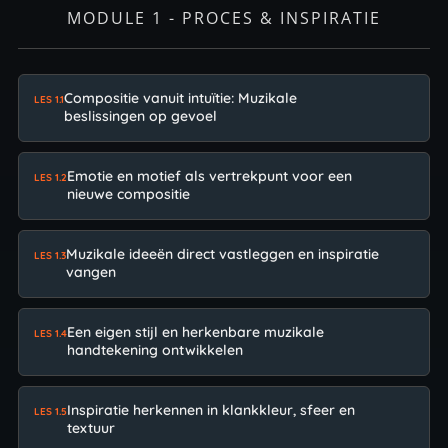
MODULE 1 - PROCES & INSPIRATIE
Compositie vanuit intuïtie: Muzikale
LES 1.1
beslissingen op gevoel
Emotie en motief als vertrekpunt voor een
LES 1.2
nieuwe compositie
Muzikale ideeën direct vastleggen en inspiratie
LES 1.3
vangen
Een eigen stijl en herkenbare muzikale
LES 1.4
handtekening ontwikkelen
Inspiratie herkennen in klankkleur, sfeer en
LES 1.5
textuur