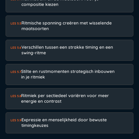
compositie kiezen
Ritmische spanning creëren met wisselende
LES 5.5
maatsoorten
Verschillen tussen een strakke timing en een
LES 5.6
swing-ritme
Stilte en rustmomenten strategisch inbouwen
LES 5.7
in je ritmiek
Ritmiek per sectiedeel variëren voor meer
LES 5.8
energie en contrast
Expressie en menselijkheid door bewuste
LES 5.9
timingkeuzes