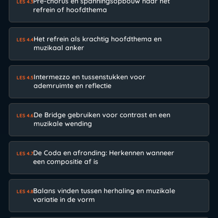
Pre-chorus en spanningsopbouw naar het
LES 4.3
refrein of hoofdthema
Het refrein als krachtig hoofdthema en
LES 4.4
muzikaal anker
Intermezzo en tussenstukken voor
LES 4.5
ademruimte en reflectie
De Bridge gebruiken voor contrast en een
LES 4.6
muzikale wending
De Coda en afronding: Herkennen wanneer
LES 4.7
een compositie af is
Balans vinden tussen herhaling en muzikale
LES 4.8
variatie in de vorm