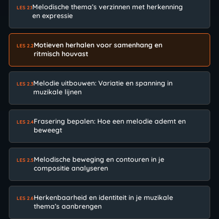
Melodische thema’s verzinnen met herkenning
LES 2.1
en expressie
Motieven herhalen voor samenhang en
LES 2.2
ritmisch houvast
Melodie uitbouwen: Variatie en spanning in
LES 2.3
muzikale lijnen
Frasering bepalen: Hoe een melodie ademt en
LES 2.4
beweegt
Melodische beweging en contouren in je
LES 2.5
compositie analyseren
Herkenbaarheid en identiteit in je muzikale
LES 2.6
thema’s aanbrengen