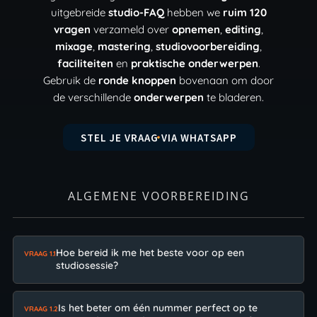
uitgebreide
studio-FAQ
hebben we
ruim 120
vragen
verzameld over
opnemen
,
editing
,
mixage
,
mastering
,
studiovoorbereiding
,
faciliteiten
en
praktische onderwerpen
.
Gebruik de
ronde knoppen
bovenaan om door
de verschillende
onderwerpen
te bladeren.
STEL JE VRAAG VIA WHATSAPP
ALGEMENE VOORBEREIDING
Hoe bereid ik me het beste voor op een
VRAAG 1.1
studiosessie?
Is het beter om één nummer perfect op te
VRAAG 1.2