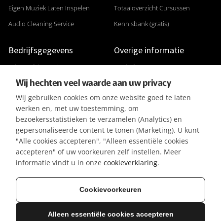
Eigen Muziek Laten Inspelen
Totaaloverzicht Cursussen
Audio Cleaning Service
Kennisbank (gratis)
Bedrijfsgegevens
Overige informatie
Adres: Gildenveld 89
Studiofoto's
Wij hechten veel waarde aan uw privacy
3892 DE Zeewolde
Apparatuurlijst
Wij gebruiken cookies om onze website goed te laten
+31 (0) 36 5226807
Aanleverspecificaties
werken en, met uw toestemming, om
KVK 32096182
Reviews & Recensies
bezoekersstatistieken te verzamelen (Analytics) en
gepersonaliseerde content te tonen (Marketing). U kunt
BTW-ID NL001391737B50
Privacyverklaring
"Alle cookies accepteren", "Alleen essentiële cookies
IBAN NL42KNAB0257116370
Algemene Voorwaarden
accepteren" of uw voorkeuren zelf instellen. Meer
BIC KNABNL2H
Referenties / Klanten
informatie vindt u in onze
cookieverklaring
.
Gratis parkeergelegenheid
Vacatures
Cookievoorkeuren
Alleen essentiële cookies accepteren
© 2026 Mediasaloon | Creatie & Ontwerp: R. Groeneveld