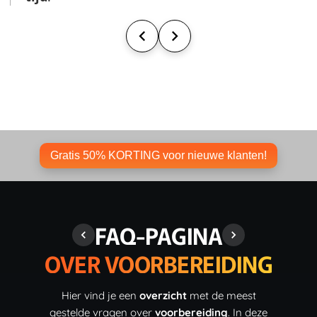
Gratis 50% KORTING voor nieuwe klanten!
FAQ-PAGINA
OVER VOORBEREIDING
Hier vind je een
overzicht
met de meest
gestelde vragen over
voorbereiding
. In deze