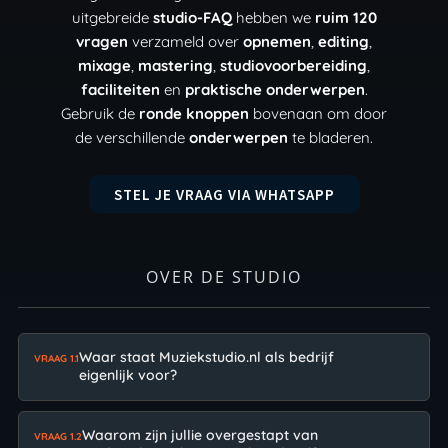
uitgebreide
studio-FAQ
hebben we
ruim 120
vragen
verzameld over
opnemen
,
editing
,
mixage
,
mastering
,
studiovoorbereiding
,
faciliteiten
en
praktische onderwerpen
.
Gebruik de
ronde knoppen
bovenaan om door
de verschillende
onderwerpen
te bladeren.
STEL JE VRAAG VIA WHATSAPP
OVER DE STUDIO
Waar staat Muziekstudio.nl als bedrijf
VRAAG 1.1
eigenlijk voor?
Waarom zijn jullie overgestapt van
VRAAG 1.2