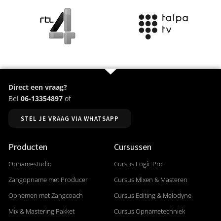
Direct een vraag?
Bel
06-13354897
of
STEL JE VRAAG VIA WHATSAPP
Producten
Cursussen
Opnamestudio
Cursus Logic Pro
Zangopname met Producer
Cursus Mixen & Masteren
Opnemen met Zangcoach
Cursus Editing & Melodyne
Mix & Mastering Pakket
Cursus Opnametechniek