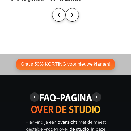
Gratis 50% KORTING voor nieuwe klanten!
FAQ-PAGINA
OVER DE STUDIO
Hier vind je een
overzicht
met de meest
gestelde vragen over
de studio
. In deze