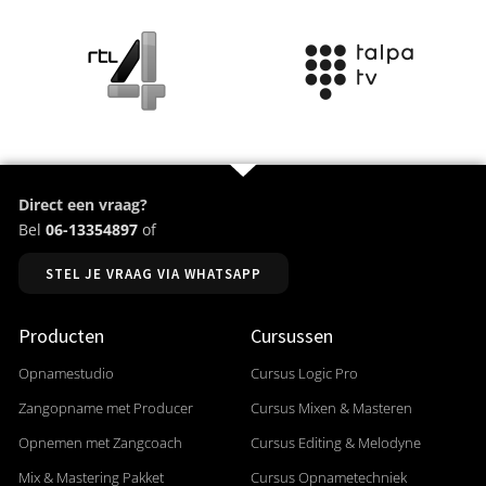
Direct een vraag?
Bel
06-13354897
of
STEL JE VRAAG VIA WHATSAPP
Producten
Cursussen
Opnamestudio
Cursus Logic Pro
Zangopname met Producer
Cursus Mixen & Masteren
Opnemen met Zangcoach
Cursus Editing & Melodyne
Mix & Mastering Pakket
Cursus Opnametechniek