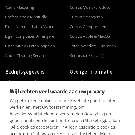
Audio Mastering
Cursus Muziekproducer
Professionele Mixstudio
Cursus Arrangeren
Eigen Nummer Laten Maken
Cursus Componeren
Eigen Song Laten Arrangeren
Cursus Apple & MacOS
Eigen Muziek Laten Inspelen
Totaaloverzicht Cursussen
Audio Cleaning Service
Kennisbank (gratis)
Bedrijfsgegevens
Overige informatie
Adres: Gildenveld 89
Studiofoto's
Wij hechten veel waarde aan uw privacy
3892 DE Zeewolde
Apparatuurlijst
Wij gebruiken cookies om onze website goed te laten
+31 (0) 36 5226807
Aanleverspecificaties
werken en, met uw toestemming, om
KVK 32096182
Reviews & Recensies
bezoekersstatistieken te verzamelen (Analytics) en
gepersonaliseerde content te tonen (Marketing). U kunt
BTW-ID NL001391737B50
Privacyverklaring
"Alle cookies accepteren", "Alleen essentiële cookies
IBAN NL42KNAB0257116370
Algemene Voorwaarden
accepteren" of uw voorkeuren zelf instellen. Meer