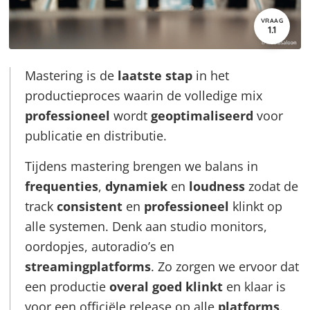
VRAAG
1.1
Mastering is de
laatste stap
in het
productieproces waarin de volledige mix
professioneel
wordt
geoptimaliseerd
voor
publicatie en distributie.
Tijdens mastering brengen we balans in
frequenties
,
dynamiek
en
loudness
zodat de
track
consistent
en
professioneel
klinkt op
alle systemen. Denk aan studio monitors,
oordopjes, autoradio’s en
streamingplatforms
. Zo zorgen we ervoor dat
een productie
overal goed klinkt
en klaar is
voor een officiële release op alle
platforms
.