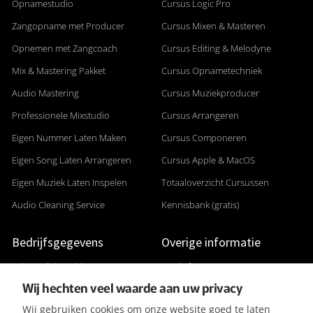
Opnamestudio
Cursus Logic Pro
Zangopname met Producer
Cursus Mixen & Masteren
Opnemen met Zangcoach
Cursus Editing & Melodyne
Mix & Mastering Pakket
Cursus Opnametechniek
Audio Mastering
Cursus Muziekproducer
Professionele Mixstudio
Cursus Arrangeren
Eigen Nummer Laten Maken
Cursus Componeren
Eigen Song Laten Arrangeren
Cursus Apple & MacOS
Eigen Muziek Laten Inspelen
Totaaloverzicht Cursussen
Audio Cleaning Service
Kennisbank (gratis)
Bedrijfsgegevens
Overige informatie
Adres: Gildenveld 89
Studiofoto's
Wij hechten veel waarde aan uw privacy
3892 DE Zeewolde
Apparatuurlijst
Wij gebruiken cookies om onze website goed te laten
+31 (0) 36 5226807
Aanleverspecificaties