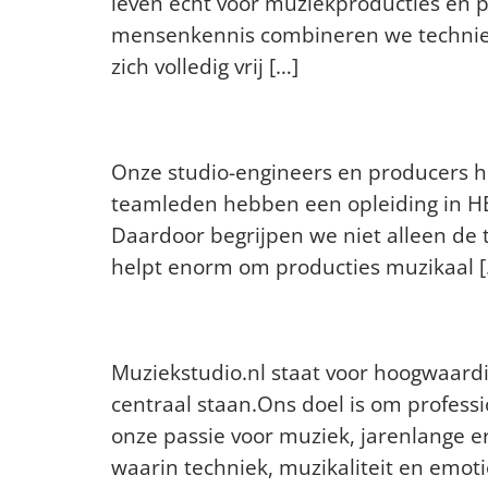
leven echt voor muziekproducties en pr
mensenkennis combineren we techniek
zich volledig vrij […]
Op welke manier zijn j
Onze studio-engineers en producers he
teamleden hebben een opleiding in HB
Daardoor begrijpen we niet alleen de
helpt enorm om producties muzikaal [
Waar staat Muziekstudi
Muziekstudio.nl staat voor hoogwaard
centraal staan.Ons doel is om profess
onze passie voor muziek, jarenlange e
waarin techniek, muzikaliteit en emoti