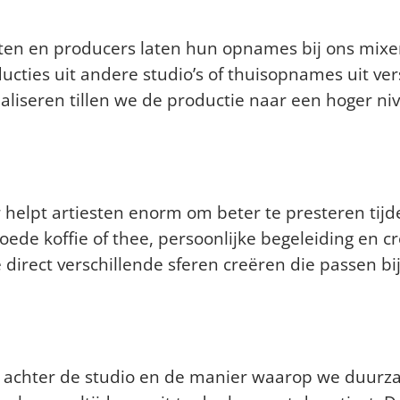
maakte opnames door jullie l
esten en producers laten hun opnames bij ons mixe
cties uit andere studio’s of thuisopnames uit ver
aliseren tillen we de productie naar een hoger ni
 een optimale sfeer in de stud
 helpt artiesten enorm om beter te presteren t
de koffie of thee, persoonlijke begeleiding en cre
e direct verschillende sferen creëren die passen 
o anders dan andere studio’s
sen achter de studio en de manier waarop we duur