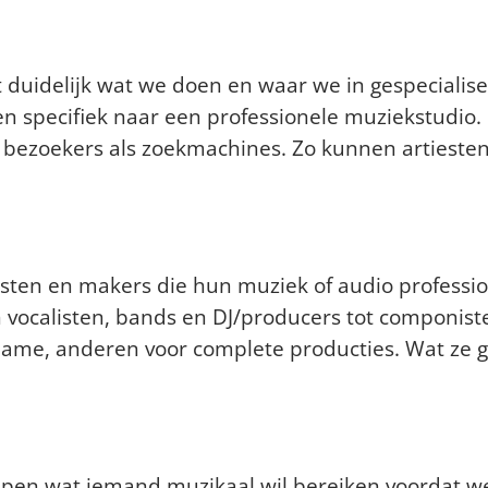
ergestapt van Mediasaloon.nl
duidelijk wat we doen en waar we in gespecialisee
 specifiek naar een professionele muziekstudio. 
bezoekers als zoekmachines. Zo kunnen artiesten
?
sten en makers die hun muziek of audio professi
vocalisten, bands en DJ/producers tot componisten
ame, anderen voor complete producties. Wat ze
eren jullie een klant over h
rijpen wat iemand muzikaal wil bereiken voordat 