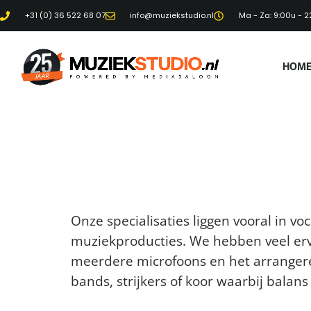
+31 (0) 36 522 68 07
info@muziekstudio.nl
Ma - Za: 9:00u - 2
HOM
Categorie:
De
Wat zijn jullie speciali
Onze specialisaties liggen vooral in v
muziekproducties. We hebben veel erv
meerdere microfoons en het arranger
bands, strijkers of koor waarbij balans 