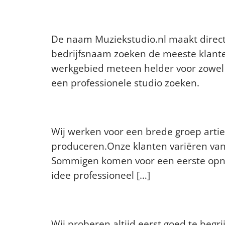
Waarom zijn jullie ov
De naam Muziekstudio.nl maakt direct 
bedrijfsnaam zoeken de meeste klanten
werkgebied meteen helder voor zowel 
een professionele studio zoeken.
Wat is jullie doelgroep
Wij werken voor een brede groep artie
produceren.Onze klanten variëren van 
Sommigen komen voor een eerste opn
idee professioneel […]
Op welke manier benad
Wij proberen altijd eerst goed te beg