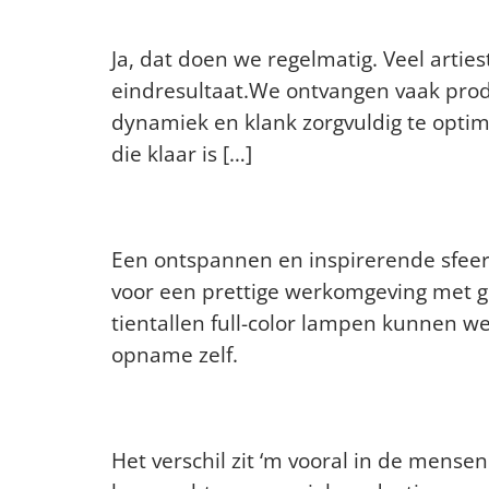
Kan ik mijn elders ge
Ja, dat doen we regelmatig. Veel arti
eindresultaat.We ontvangen vaak produ
dynamiek en klank zorgvuldig te optim
die klaar is […]
Hoe zorgen jullie voor
Een ontspannen en inspirerende sfeer
voor een prettige werkomgeving met goe
tientallen full-color lampen kunnen w
opname zelf.
Wat maakt jullie studi
Het verschil zit ‘m vooral in de men