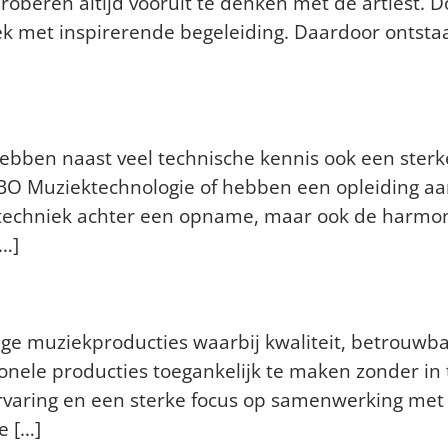
oberen altijd vooruit te denken met de artiest. Do
 met inspirerende begeleiding. Daardoor ontsta
ullie – behalve technisch – o
bben naast veel technische kennis ook een sterk
O Muziektechnologie of hebben een opleiding aa
 techniek achter een opname, maar ook de harmon
…]
o.nl als bedrijf eigenlijk voo
ige muziekproducties waarbij kwaliteit, betrouwb
ionele producties toegankelijk te maken zonder in
rvaring en een sterke focus op samenwerking met d
e […]