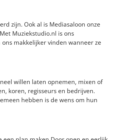
 op Muziekstudio.nl?
rd zijn. Ook al is Mediasaloon onze
Met Muziekstudio.nl is ons
 ons makkelijker vinden wanneer ze
oneel willen laten opnemen, mixen of
, koren, regisseurs en bedrijven.
 gemeen hebben is de wens om hun
et algemeen?
we een plan maken.Door open en eerlijk