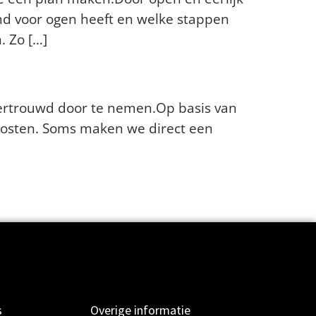
nd voor ogen heeft en welke stappen
. Zo […]
t eerst belt?
vertrouwd door te nemen.Op basis van
kosten. Soms maken we direct een
Volgende
→
s
Overige informatie