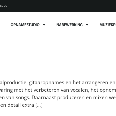
2:00u
E
OPNAMESTUDIO
NABEWERKING
MUZIEKP
 Studio
saties?
ocalproductie, gitaaropnames en het arrangeren en
aring met het verbeteren van vocalen, het opneme
en van songs. Daarnaast produceren en mixen we 
en detail extra […]